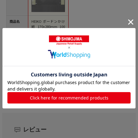
商品名
HEIKO ボードンかけ
紙 170x280mm 100
枚/袋
価格(税
￥1,201
込)
サイズ
厚0．025×縦幅170×
横幅280mm
発送元
シモジマ
レビュー
(1)
5
レビュー