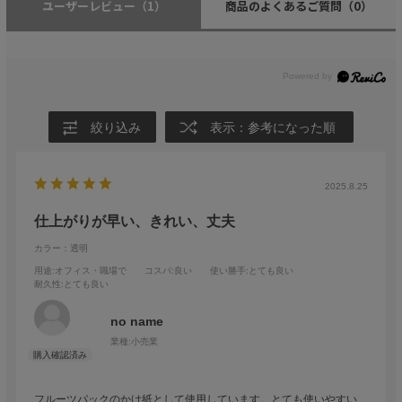
ユーザーレビュー
（1）
商品のよくあるご質問
（0）
絞り込み
表示：参考になった順
2025.8.25
仕上がりが早い、きれい、丈夫
カラー：透明
用途
:オフィス・職場で
コスパ
:良い
使い勝手
:とても良い
耐久性
:とても良い
no name
業種:
小売業
フルーツパックのかけ紙として使用しています。とても使いやすい