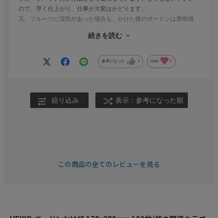
ので、早く仕上がり、仕事が大変はかどります。
又、フルーツに湿気があった場合も、かけた後のボードンは透明感
があり綺麗です。貼る部分の粘着力も強く、パックの中から商品が
続きを読む
飛び出す事もないので、とても安心です。
もう何年も使用しています。特にシモパケデーの時はお得に購入で
きるので、まとめて注文しています。
参考になった
0
Like!
0
絞り込み
表示：参考になった順
この商品の全てのレビューを見る