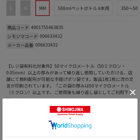
S
M
MM
500mlペットボトル 6本用
350～50
4901755463835
商品コード
006633432
シモジマコード
006633432
メーカー品番
【レジ袋有料化対象外】50マイクロメートル（50ミクロン・
0.05mm）以上の厚みがあって繰り返し使用していただける、店
舗にて無料配布が可能な手提げポリ袋です。製品1枚1枚に次の文
言が印刷されています。「この袋の厚みは50マイクロメートル
（ミクロン）以上です。ご使用後も繰り返し袋としてご利用下さ
い。」
また、束とは別のJANコードが製品1枚1枚に印刷されているため
有料での販売も可能です。1枚用JANコード:4901755464306
●ソフトタイプの底マチ付き袋で、セールの際の買い物カゴ用途
などにもご利用いただけます。●入数：50枚