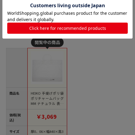
商品詳細
LDポリチャームバッグ 厚口表記入りの人気商品との比較
商品名
HEIKO 手提げポリ袋
ポリチャームバッグ
MM ナチュラル 表記
入り 50枚/袋
価格(税
￥3,069
込)
サイズ
厚0．06×幅440×高3