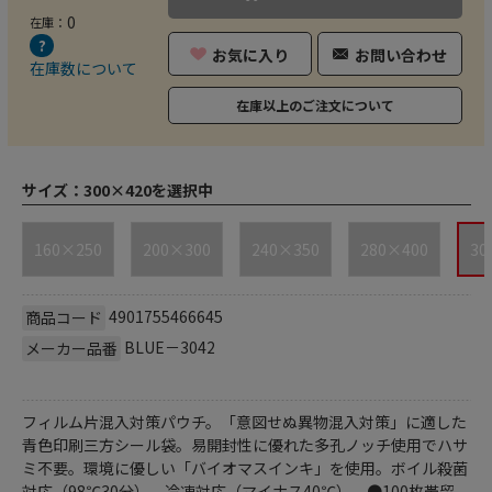
0
在庫：
お気に入り
お問い合わせ
在庫数について
在庫以上のご注文について
サイズ：
300×420を選択中
160×250
200×300
240×350
280×400
30
4901755466645
商品コード
BLUE－3042
メーカー品番
フィルム片混入対策パウチ。「意図せぬ異物混入対策」に適した
青色印刷三方シール袋。易開封性に優れた多孔ノッチ使用でハサ
ミ不要。環境に優しい「バイオマスインキ」を使用。ボイル殺菌
対応（98℃30分）。冷凍対応（マイナス40℃）。●100枚帯留