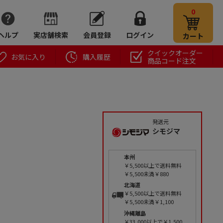
0
ヘルプ
実店舗検索
会員登録
ログイン
カート
クイックオーダー
お気に入り
購入履歴
商品コード注文
発送元
シモジマ
本州
￥5,500以上で送料無料
￥5,500未満￥880
北海道
￥5,500以上で送料無料
￥5,500未満￥1,100
沖縄離島
￥33,000以上で￥1,500