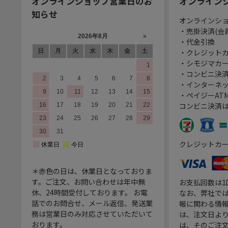
オンラインショップ営業日のお
オンライン
知らせ
オンラインシ
・売掛決済(会
・代金引換
・クレジット
・シモジマカ
・コンビニ決済
・インターネッ
・ペイジーATM
コンビニ決済
クレジットカ
＊赤色の日は、休業日となっておりま
す。ご注文、お問い合わせは年中無
お支払回数は
休、24時間受付しております。 お電
なお、弊社では
話でのお問合せ、メール返信、発送業
報に関わる情
務は営業日のみ対応させていただいて
は、注文日よ
おります。
は、そのご注