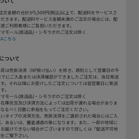
ついて
注文金額の合計が5,500円(税込)以上で、配送料をサービスさ
ただきます。配送料サービス金額未満のご注文の場合には、配
別途ご利用者様にご負担いただきます。
マモール(直送品)・シモラボのご注文は除く
はこちら
について
出荷は売掛決済（NP掛け払い）を除き、原則として営業日の午
時までにご入金または決済確認ができましたご注文は、当日発送
ます。それ以降にお受けしたご注文については翌営業日に発送
ます。
マモール(直送品)・シモラボのご注文は除く
、在庫状況及び決済方法によっては出荷が遅れる場合がありま
、なるべく日数に余裕をもってご注文ください。
払いタイプの決済方法、売掛決済をご選択された場合にはご入
認、あるいは、審査通過の後になります。また、一部の地域に
をお届けできない場合がございますので詳しくは「配送不可地
欄をご覧下さい。