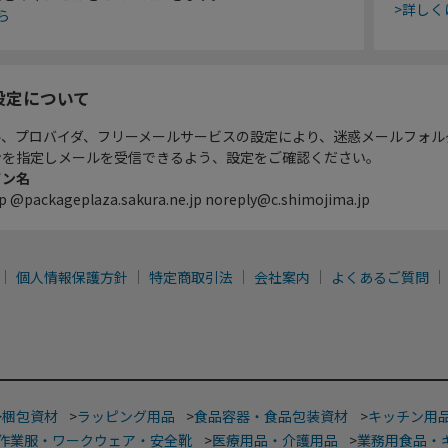
>詳しく
ら
設定について
ル、プロバイダ、フリーメールサービスの設定により、迷惑メールフォル
ンを指定しメールを受信できるよう、設定をご確認ください。
イン名
p @packageplaza.sakura.ne.jp noreply@c.shimojima.jp
個人情報保護方針
特定商取引法
会社案内
よくあるご質問
>
梱包資材
>
ラッピング用品
>
食品容器・食品包装資材
>
キッチン用
作業服・ワークウェア・安全靴
>
医療用品・介護用品
>
業務用食品・