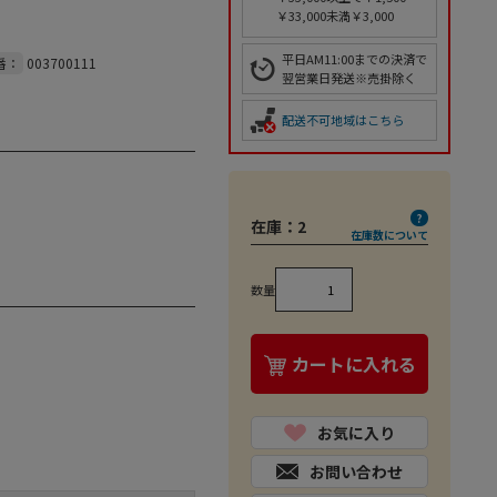
￥33,000未満￥3,000
平日AM11:00までの決済で
番：
003700111
翌営業日発送※売掛除く
配送不可地域はこちら
在庫：
2
在庫数について
数量
カートに入れる
お気に入り
お問い合わせ