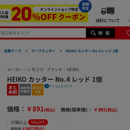
期間
限定
送料について
>
粘着テープ
>
テープカッター
>
HEIKO カッター No.4 レッド 1個
メーカー：シモジマ
ブランド：HEIKO
HEIKO カッター No.4 レッド 1個
アイコンについて
価格：
￥891
価格(個単価)：
￥891
(税込)
(税込)
10個以上
5
%OFF
￥847
(税込)
個単価: