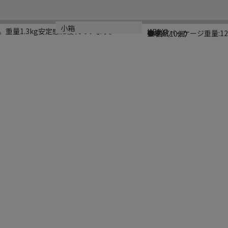
ブランド名
規格
カラー
重量
小箱
重量1.3kg安定感に優れています。
HEIKO
本体
レッド
●単品パッケージ重量:12
10個（10個）