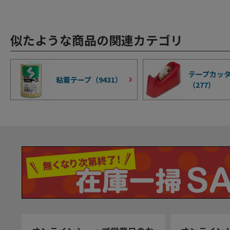
似たような商品の関連カテゴリ
テープカッ
粘着テープ（
9431
）
（
277
）