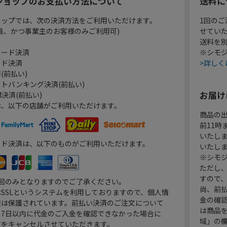
ショップのお支払い方法について
送料に
ョップでは、次の決済方法をご利用いただけます。
1回のご
員、かつ事業主のお客様のみご利用可)
せてい
送料を
カード決済
※シモジ
ード決済
>詳しく
(前払い)
トバンキング決済(前払い)
お届け
決済(前払い)
は、以下の店舗がご利用いただけます。
商品の
前11
いたし
ード決済は、以下のものがご利用いただけます。
いたし
※シモジ
ただし
すので
1回のみとなりますのでご了承ください。
尚、前
SSLというシステムを利用しておりますので、個人情
金の確
報は保護されています。前払い決済のご注文について
は商品
り7日以内に代金のご入金を確認できなかった場合に
域」の
文をキャンセルさせていただきます。