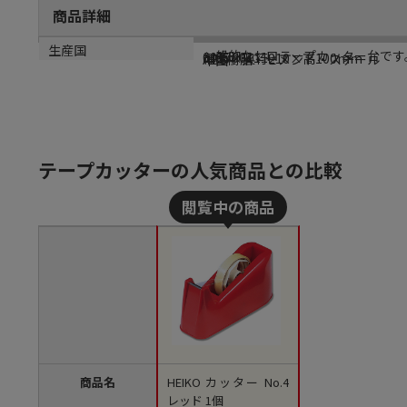
商品詳細
商品説明
メーカー名
メーカー品番
サイズ
材質
生産国
一般的なセロテープカッター台です。
シモジマ
003700111
幅85×奥行210×高100mm
ABS樹脂・セメント・スチール
中国
テープカッターの人気商品との比較
商品名
HEIKO カッター No.4
レッド 1個