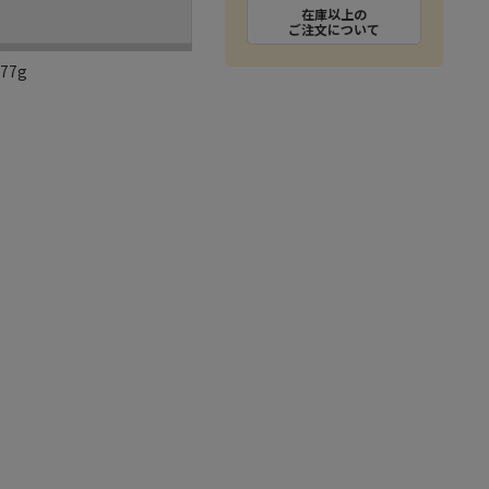
在庫以上の
ご注文について
77g