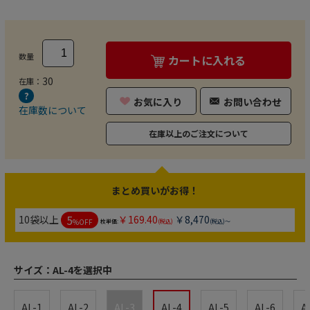
数量
カートに入れる
30
在庫：
お気に入り
お問い合わせ
在庫数について
在庫以上のご注文について
まとめ買いがお得！
5
10袋以上
￥169.40
￥8,470
%OFF
枚単価:
(税込)
(税込)～
サイズ：
AL-4を選択中
AL-1
AL-2
AL-3
AL-4
AL-5
AL-6
A