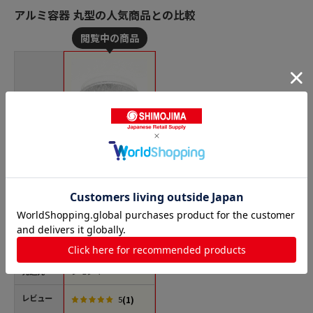
アルミ容器 丸型の人気商品との比較
商品名
製菓資材 フタ付アル
ミトレイ AL-4 5枚/袋
価格(税
￥891
込)
サイズ
口径216×底径175×
高46mm 約1100ml
発送元
シモジマ
レビュー
(1)
5