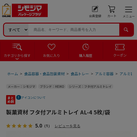
会員登録
カート
メニュー
クーポン
カテゴリから探す
お気に入り
購入履歴
ホーム
>
食品容器・食品包装資材
>
食品トレー
>
アルミ容器
>
アルミ容器
メーカー：シモジマ
ブランド：HEIKO
シリーズ：フタ付アルミトレイ
アイコンについて
製菓資材 フタ付アルミトレイ AL-4 5枚/袋
5.0
（1）
レビューを見る