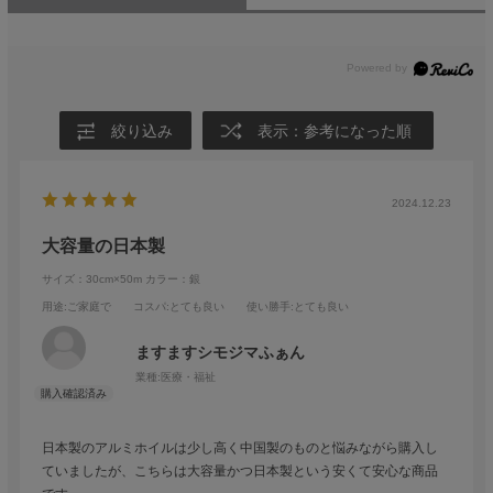
絞り込み
表示：参考になった順
2024.12.23
大容量の日本製
サイズ：30cm×50m
カラー：銀
用途
:ご家庭で
コスパ
:とても良い
使い勝手
:とても良い
ますますシモジマふぁん
業種:
医療・福祉
日本製のアルミホイルは少し高く中国製のものと悩みながら購入し
ていましたが、こちらは大容量かつ日本製という安くて安心な商品