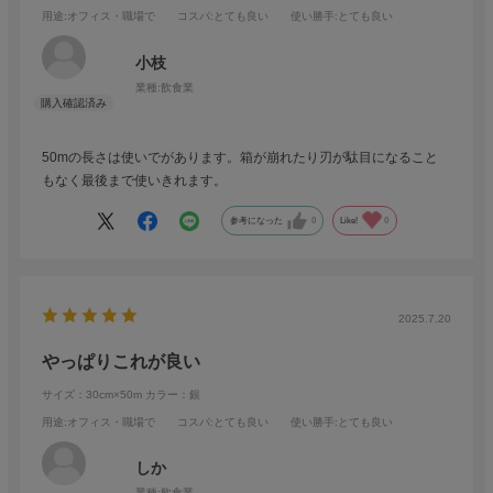
用途
:オフィス・職場で
コスパ
:とても良い
使い勝手
:とても良い
小枝
業種:
飲食業
50mの長さは使いでがあります。箱が崩れたり刃が駄目になること
もなく最後まで使いきれます。
参考になった
0
Like!
0
2025.7.20
やっぱりこれが良い
サイズ：30cm×50m
カラー：銀
用途
:オフィス・職場で
コスパ
:とても良い
使い勝手
:とても良い
しか
業種:
飲食業