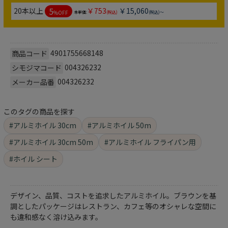
5
20本以上
￥753
￥15,060
%OFF
本単価:
(税込)
(税込)～
4901755668148
商品コード
004326232
シモジマコード
004326232
メーカー品番
このタグの商品を探す
#アルミホイル 30cm
#アルミホイル 50m
#アルミホイル 30cm 50m
#アルミホイル フライパン用
#ホイル シート
デザイン、品質、コストを追求したアルミホイル。ブラウンを基
調としたパッケージはレストラン、カフェ等のオシャレな空間に
も違和感なく溶け込みます。