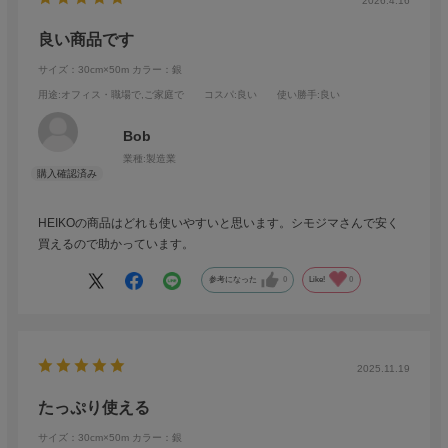
2026.4.16
良い商品です
サイズ：30cm×50m
カラー：銀
用途
:オフィス・職場で,ご家庭で
コスパ
:良い
使い勝手
:良い
Bob
業種:
製造業
HEIKOの商品はどれも使いやすいと思います。シモジマさんで安く
買えるので助かっています。
参考になった
0
Like!
0
2025.11.19
たっぷり使える
サイズ：30cm×50m
カラー：銀