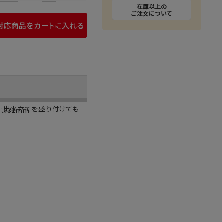
在庫以上の
ご注文について
、出来立てを盛り付けても
高さ32mm