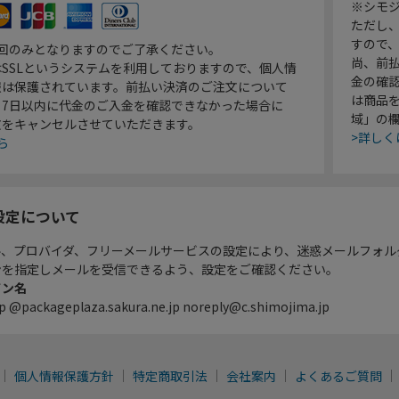
※シモジ
ただし
すので
1回のみとなりますのでご了承ください。
尚、前
SSLというシステムを利用しておりますので、個人情
金の確
報は保護されています。前払い決済のご注文について
は商品
り7日以内に代金のご入金を確認できなかった場合に
域」の
文をキャンセルさせていただきます。
>詳しく
ら
設定について
ル、プロバイダ、フリーメールサービスの設定により、迷惑メールフォル
ンを指定しメールを受信できるよう、設定をご確認ください。
イン名
p @packageplaza.sakura.ne.jp noreply@c.shimojima.jp
個人情報保護方針
特定商取引法
会社案内
よくあるご質問