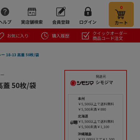
0
ヘルプ
実店舗検索
会員登録
ログイン
カート
クイックオーダー
お気に入り
購入履歴
商品コード注文
 18-13 高蓋 50枚/袋
レー
発送元
シモジマ
高蓋 50枚/袋
本州
￥5,500以上で送料無料
￥5,500未満￥880
北海道
￥5,500以上で送料無料
￥5,500未満￥1,100
沖縄離島
￥33,000以上で￥1,500