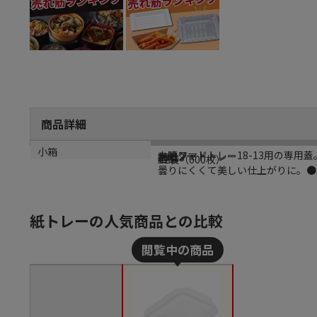
商品詳細
商品説明
メーカー名
シリーズ名
規格
カラー
生産国
小箱
未晒フードトレー18-13用の専
シモジマ
未晒フードトレー
18-13
透明
中国
12袋（600枚）
曇りにくくて美しい仕上がりに。●
紙トレーの人気商品との比較