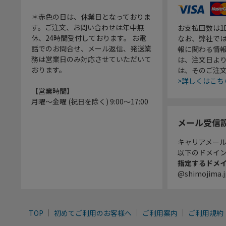
＊赤色の日は、休業日となっておりま
す。ご注文、お問い合わせは年中無
お支払回数は
休、24時間受付しております。 お電
なお、弊社では
話でのお問合せ、メール返信、発送業
報に関わる情
務は営業日のみ対応させていただいて
は、注文日よ
おります。
は、そのご注
>詳しくはこち
【営業時間】
月曜～金曜 (祝日を除く) 9:00～17:00
メール受信
キャリアメー
以下のドメイ
指定するドメ
@shimojima.j
TOP
初めてご利用のお客様へ
ご利用案内
ご利用規約