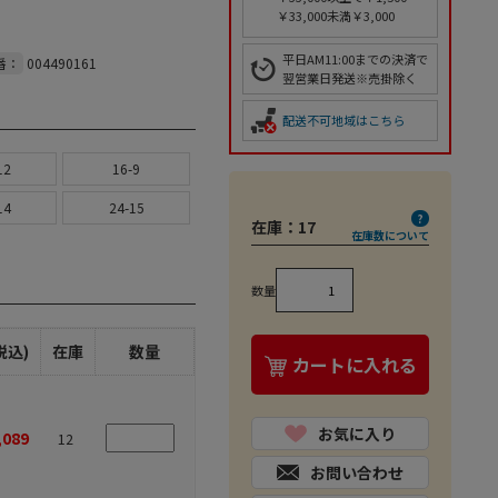
￥33,000未満￥3,000
平日AM11:00までの決済で
番：
004490161
翌営業日発送※売掛除く
配送不可地域はこちら
12
16-9
14
24-15
在庫：
17
在庫数について
数量
税込)
在庫
数量
カートに入れる
お気に入り
,089
12
お問い合わせ