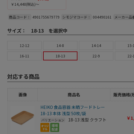
￥14,448
(税込)～
商品コード：
4901755679779
シモジマコード：
004490161
メーカー品
サイズ：
18-13 を選択中
12-12
14-8
14-14
15-
16-11
18-13
22-9
22-
対応する商品
画像
商品名
販売価格(
HEIKO 食品容器 未晒フードトレー
18-13 本体 浅型 50枚/袋
￥1
18-13 浅型 クラフト
バリエーション