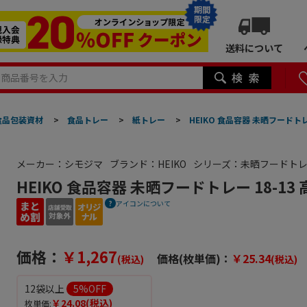
期間
限定
送料について
食品包装資材
>
食品トレー
>
紙トレー
>
HEIKO 食品容器 未晒フードトレー
メーカー：シモジマ
ブランド：HEIKO
シリーズ：未晒フードト
HEIKO 食品容器 未晒フードトレー 18-13 
アイコンについて
価格：
￥1,267
価格(枚単価)：
￥25.34
(税込)
(税込)
12袋以上
5
%OFF
￥24.08
(税込)
枚単価: