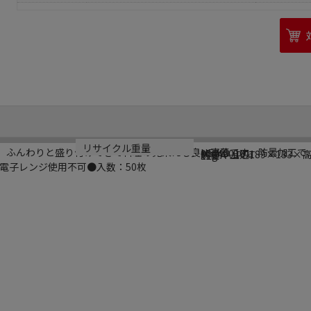
ブランド名
メーカー品番
サイズ
材質
リサイクル重量
用蓋。ふんわりと盛り付けできて料理の見栄えも良い高蓋です。防曇加工で
HEIKO
004490161
外寸：上辺189×133×
防曇A－PET
11g
電子レンジ使用不可●入数：50枚