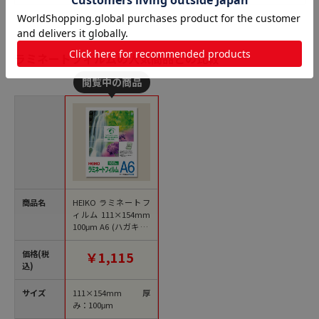
ラミネートフィルムの人気商品との比較
商品名
HEIKO ラミネートフ
ィルム 111×154mm
100μm A6 (ハガキ ポ
ストカード) 100枚/袋
価格(税
￥1,115
込)
サイズ
111×154mm 厚
み：100μm