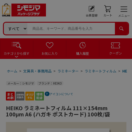
会員登録
カート
メニュー
クーポン
カテゴリから探す
お気に入り
購入履歴
ホーム
>
文房具・事務用品
>
ラミネーター
>
ラミネートフィルム
>
HEI
メーカー：シモジマ
ブランド：HEIKO
アイコンについて
HEIKO ラミネートフィルム 111×154mm
100μm A6 (ハガキ ポストカード) 100枚/袋