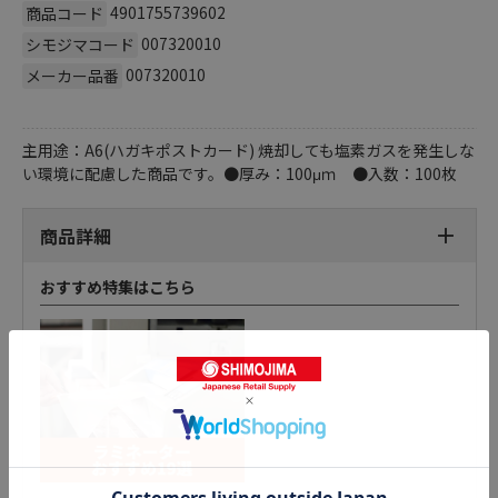
4901755739602
商品コード
007320010
シモジマコード
007320010
メーカー品番
主用途：A6(ハガキポストカード) 焼却しても塩素ガスを発生しな
い環境に配慮した商品です。●厚み：100μｍ ●入数：100枚
商品詳細
おすすめ特集はこちら