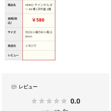
商品名
HEIKO サインホルダ
ー A6 横 L字片面 1個
価格(税
￥580
込)
サイズ
巾151×奥行43×高11
0mm
発送元
シモジマ
レビュー
レビュー
0.0
0