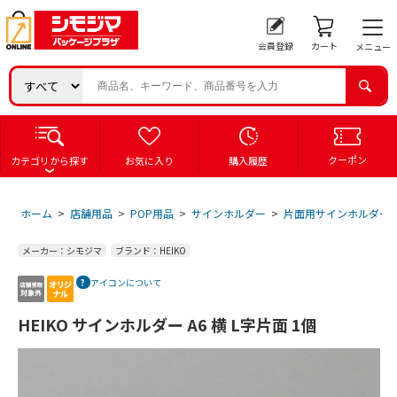
会員登録
カート
メニュー
クーポン
カテゴリから探す
お気に入り
購入履歴
ホーム
>
店舗用品
>
POP用品
>
サインホルダー
>
片面用サインホルダー
メーカー：シモジマ
ブランド：HEIKO
アイコンについて
HEIKO サインホルダー A6 横 L字片面 1個