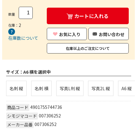
数量
カートに入れる
2
在庫：
お気に入り
お問い合わせ
在庫数について
在庫以上のご注文について
サイズ：
A6 横を選択中
名刺 縦
名刺 横
写真L判 縦
写真2L 縦
A6 縦
4901755744736
商品コード
007306252
シモジマコード
007306252
メーカー品番