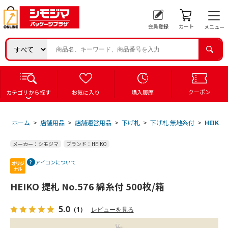
会員登録
カート
メニュー
クーポン
カテゴリから探す
お気に入り
購入履歴
ホーム
>
店舗用品
>
店舗運営用品
>
下げ札
>
下げ札 無地糸付
>
HEIKO
メーカー：シモジマ
ブランド：HEIKO
アイコンについて
HEIKO 提札 No.576 綿糸付 500枚/箱
5.0
（1）
レビューを見る