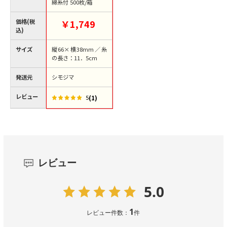
綿糸付 500枚/箱
価格(税
￥1,749
込)
サイズ
縦66×横38mm／糸
の長さ：11．5cm
発送元
シモジマ
レビュー
(1)
5
レビュー
5.0
1
レビュー件数：
件