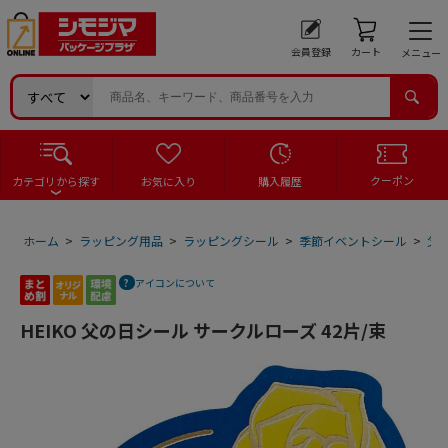
会員登録
カート
メニュー
クーポン
カテゴリから探す
お気に入り
購入履歴
ホーム
>
ラッピング用品
>
ラッピングシール
>
季節イベントシール
>
父
アイコンについて
HEIKO 父の日シール サークルローズ 42片/束