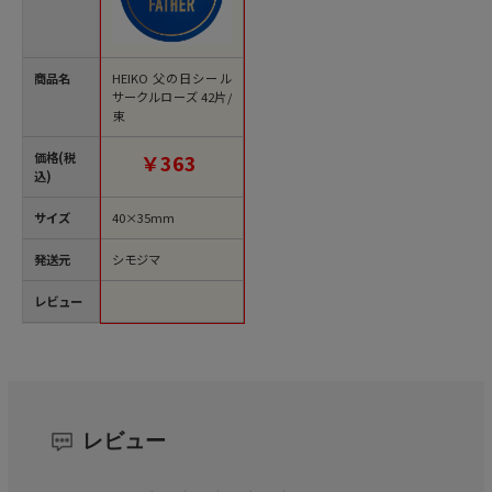
商品名
HEIKO 父の日シール
サークルローズ 42片/
束
価格(税
￥363
込)
サイズ
40×35mm
発送元
シモジマ
レビュー
レビュー