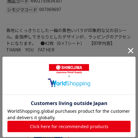
4901755834307
商品コード
007069697
シモジマコード
青地にくっきりとした一輪の黄色いバラが印象的な父の日シー
ル。金箔押しできらりとしたデザインが、ラッピングのアクセン
トになります。 ●42枚（6×7シート） 【印字内容】
THANK YOU FATHER
商品詳細
父の日シールの人気商品との比較