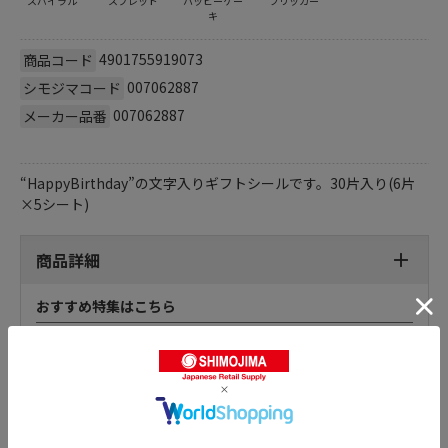
スパイラル
スプレッド
ハッピーケー
フリッカー
キ
4901755919073
商品コード
007062887
シモジマコード
007062887
メーカー品番
“HappyBirthday”の文字入りギフトシールです。30片入り(6片
×5シート)
商品詳細
おすすめ特集はこちら