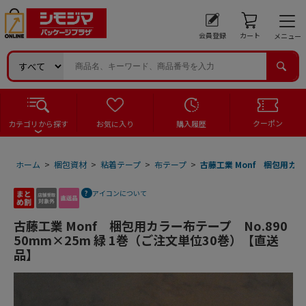
会員登録
カート
メニュー
クーポン
カテゴリから探す
お気に入り
購入履歴
ホーム
>
梱包資材
>
粘着テープ
>
布テープ
>
古藤工業 Monf 梱包用カラ
アイコンについて
古藤工業 Monf 梱包用カラー布テープ No.890
50mm×25m 緑 1巻（ご注文単位30巻）【直送
品】