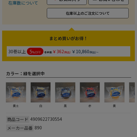
在庫数について
在庫以上のご注文について
まとめ買いがお得！
5
30巻以上
￥362
￥10,860
%OFF
巻単価:
(税込)
(税込)～
カラー：
緑を選択中
黄土
白
黒
赤
黄
4909622730554
商品コード
890
メーカー品番