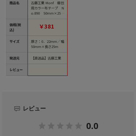
商品名
古藤工業 Monf 梱包
用カラー布テープ N
o.890 50mm×25m
緑 1巻（ご注文単位30
巻）【直送品】
価格(税
￥381
込)
サイズ
厚さ：0．22mm／幅
50mm×長さ25m
発送元
【直送品】古藤工業
レビュー
レビュー
0.0