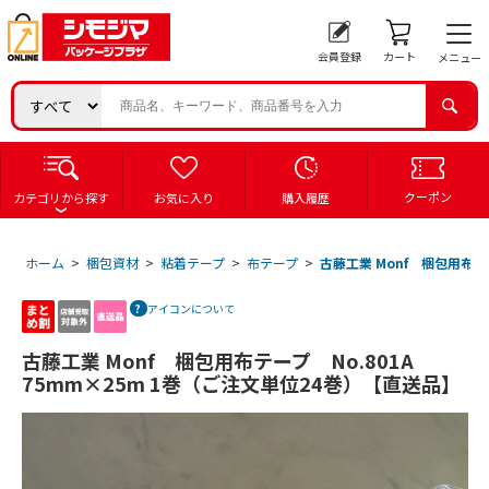
会員登録
カート
メニュー
クーポン
カテゴリから探す
お気に入り
購入履歴
ホーム
>
梱包資材
>
粘着テープ
>
布テープ
>
古藤工業 Monf 梱包用布テ
アイコンについて
古藤工業 Monf 梱包用布テープ No.801A
75mm×25m 1巻（ご注文単位24巻）【直送品】