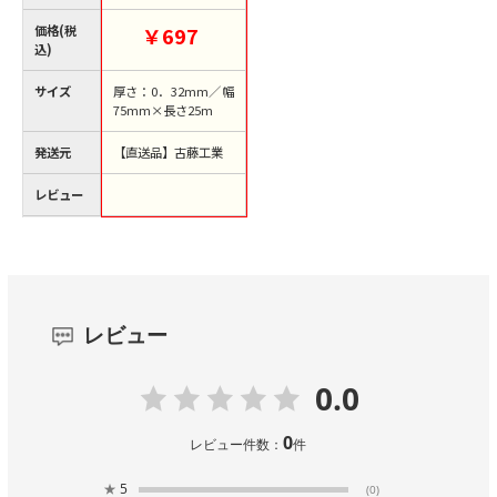
（ご注文単位24巻）
【直送品】
価格(税
￥697
込)
サイズ
厚さ：0．32mm／幅
75mm×長さ25m
発送元
【直送品】古藤工業
レビュー
レビュー
0.0
0
レビュー件数：
件
★
5
(0)