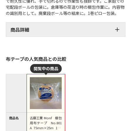
で耐久性に優れ、手で切れるので作業性も抜群です。ご家庭での
宅配段ボールの包装に。倉庫等の荷造り時の梱包作業に。内容物
の識別用として。廃棄段ボール等の結束に。1巻ピロー包装。
商品詳細
布テープの人気商品との比較
商品名
古藤工業 Monf 梱包
用布テープ No.801
A 75mm×25m 1巻