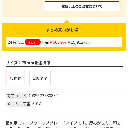
在庫以上のご注文について
まとめ買いがお得！
5
24巻以上
￥663
￥15,912
%OFF
巻単価:
(税込)
(税込)～
サイズ：
75mmを選択中
75mm
100mm
4909622730837
商品コード
801A
メーカー品番
梱包用布テープのトップグレードタイプです。厚みがあり、頑丈