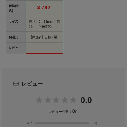
文単位36巻）【直送
価格(税
￥742
品】
込)
サイズ
厚さ：0．15mm／幅
38mm×長さ50m
発送元
【直送品】古藤工業
レビュー
レビュー
0.0
0
レビュー件数：
件
★
5
(0)