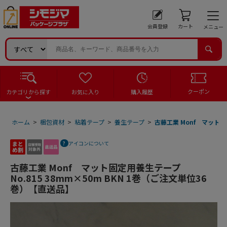
会員登録
カート
メニュー
クーポン
カテゴリから探す
お気に入り
購入履歴
ホーム
>
梱包資材
>
粘着テープ
>
養生テープ
>
古藤工業 Monf マット固
アイコンについて
古藤工業 Monf マット固定用養生テープ
No.815 38mm×50m BKN 1巻（ご注文単位36
巻）【直送品】