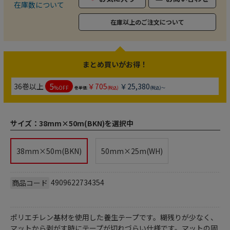
在庫数について
在庫以上のご注文について
まとめ買いがお得！
5
36巻以上
￥705
￥25,380
%OFF
巻単価:
(税込)
(税込)～
サイズ：
38mm×50m(BKN)を選択中
38mm×50m(BKN)
50mm×25m(WH)
4909622734354
商品コード
ポリエチレン基材を使用した養生テープです。糊残りが少なく、
マットから剥がす時にテープが切れづらい仕様です。マットの固