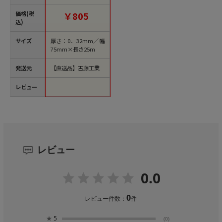
巻（ご注文単位24
巻）【直送品】
価格(税
￥805
込)
サイズ
厚さ：0．32mm／幅
75mm×長さ25m
発送元
【直送品】古藤工業
レビュー
レビュー
0.0
0
レビュー件数：
件
★
5
(0)