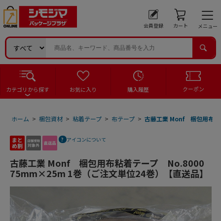
会員登録
カート
メニュー
クーポン
カテゴリから探す
お気に入り
購入履歴
ホーム
>
梱包資材
>
粘着テープ
>
布テープ
>
古藤工業 Monf 梱包用布粘
アイコンについて
古藤工業 Monf 梱包用布粘着テープ No.8000
75mm×25m 1巻（ご注文単位24巻）【直送品】