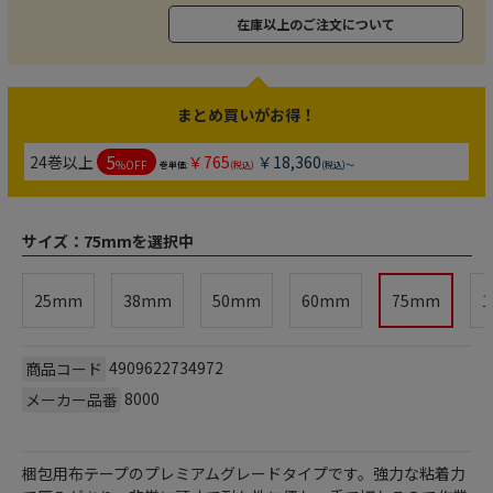
在庫以上のご注文について
まとめ買いがお得！
5
24巻以上
￥765
￥18,360
%OFF
巻単価:
(税込)
(税込)～
サイズ：
75mmを選択中
25mm
38mm
50mm
60mm
75mm
1
4909622734972
商品コード
8000
メーカー品番
梱包用布テープのプレミアムグレードタイプです。強力な粘着力