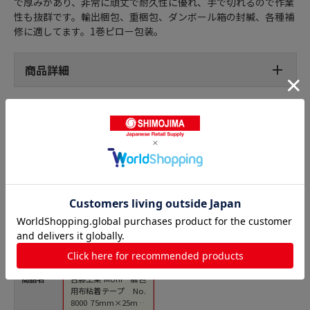
で厚みがあり、非常に頑丈で耐久性に優れ、手で切れるので作業
性も抜群です。輸出梱包、重梱包、ダンボール箱の封緘、各種補
修に適してます。1巻ピロー包装。
商品詳細
布テープの人気商品との比較
商品名
古藤工業 Monf 梱包
用布粘着テープ No.
8000 75mm×25m 1