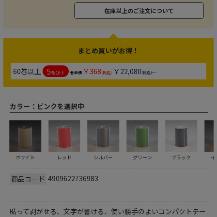
在庫以上のご注文について
まとめ買いがお得！
5
60巻以上
￥368
￥22,080
%OFF
巻単価:
(税込)
(税込)～
カラー：
ピンクを選択中
ホワイト
レッド
シルバー
グリーン
ブラック
イ
4909622736983
商品コード
貼って剥がせる、文字が書ける、使い勝手のよいコンパクトテー