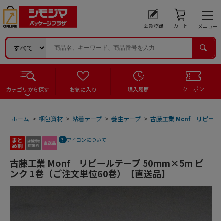
会員登録
カート
メニュー
クーポン
カテゴリから探す
お気に入り
購入履歴
ホーム
>
梱包資材
>
粘着テープ
>
養生テープ
>
古藤工業 Monf リピール
アイコンについて
古藤工業 Monf リピールテープ 50mm×5m ピ
ンク 1巻（ご注文単位60巻）【直送品】