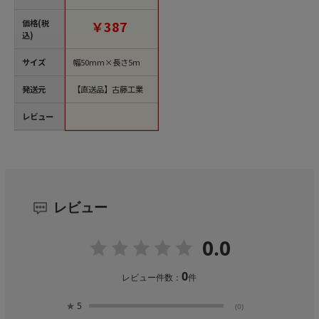
文単位60巻）【直送
品】
価格(税
￥387
込)
サイズ
幅50mm×長さ5m
発送元
【直送品】古藤工業
レビュー
レビュー
0.0
0
レビュー件数：
件
★
5
(0)