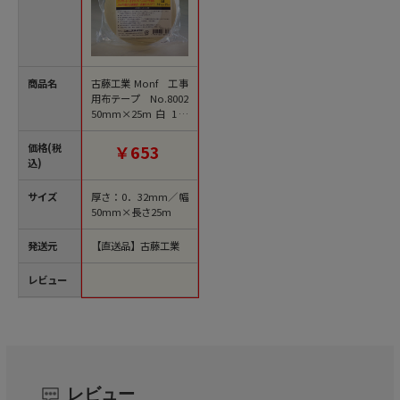
商品名
古藤工業 Monf 工事
用布テープ No.8002
50mm×25m 白 1巻
（ご注文単位30巻）
【直送品】
価格(税
￥653
込)
サイズ
厚さ：0．32mm／幅
50mm×長さ25m
発送元
【直送品】古藤工業
レビュー
レビュー