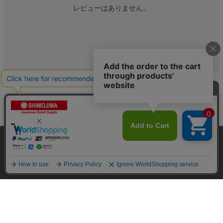
レビューはありません。
古藤工業 Monf 工事用布テープ No.8002 50mm×25m
白 1巻（ご注文単位30巻）【直送品】の関連カテゴリ
当サイトはクッキー（Cookie）を使用しています。Cookieの使用に同意いた
だける場合は「OK」をクリックしてください。
粘着テープ
布テープ
OK
（
9431
）
（
583
）
商品カテゴリから探す