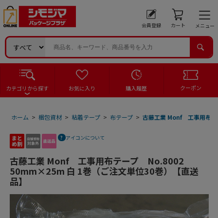
会員登録
カート
メニュー
クーポン
カテゴリから探す
お気に入り
購入履歴
ホーム
>
梱包資材
>
粘着テープ
>
布テープ
>
古藤工業 Monf 工事用布テー
アイコンについて
古藤工業 Monf 工事用布テープ No.8002
50mm×25m 白 1巻（ご注文単位30巻）【直送
品】