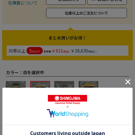
在庫数について
在庫以上のご注文について
まとめ買いがお得！
5
30巻以上
￥621
￥18,630
%OFF
巻単価:
(税込)
(税込)～
カラー：
白を選択中
黒
白
灰
黄
4909622737034
商品コード
8002
メーカー品番