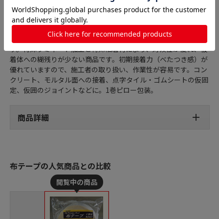
テープにとって過酷な環境である、駅の改修工事（床、壁）向け
に設計を組み立てた工事用粘着テープです。人の往来が多い場所
に設置しても剥れない強粘着力、破れない耐剛性を有していま
す。特殊ラミネート加工と特殊粘着材により、対候性が優れ、被
着体への糊残りが少ない商品です。初期接着力（べたつき感）が
優れていますので、施工者の取り扱い、作業性が容易です。コン
クリート、モルタル面への接着、点字タイル・ゴムシートの仮固
定、仮囲のジョイントなどに。1巻ピロー包装。
商品詳細
布テープの人気商品との比較