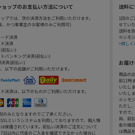
ショップのお支払い方法について
送料に
ョップでは、次の決済方法をご利用いただけます。
1回のご
員、かつ事業主のお客様のみご利用可)
せてい
送料を
カード決済
※シモジ
ード決済
>詳しく
(前払い)
トバンキング決済(前払い)
お届け
決済(前払い)
は、以下の店舗がご利用いただけます。
商品の
前11
いたし
ード決済は、以下のものがご利用いただけます。
いたし
※シモジ
ただし
すので
1回のみとなりますのでご了承ください。
尚、前
SSLというシステムを利用しておりますので、個人情
金の確
報は保護されています。前払い決済のご注文について
は商品
り7日以内に代金のご入金を確認できなかった場合に