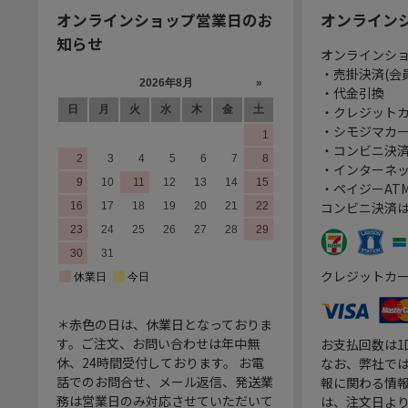
オンラインショップ営業日のお
オンライン
知らせ
オンラインシ
・売掛決済(会
・代金引換
・クレジット
・シモジマカ
・コンビニ決済
・インターネッ
・ペイジーATM
コンビニ決済
クレジットカ
＊赤色の日は、休業日となっておりま
す。ご注文、お問い合わせは年中無
お支払回数は
休、24時間受付しております。 お電
なお、弊社では
話でのお問合せ、メール返信、発送業
報に関わる情
務は営業日のみ対応させていただいて
は、注文日よ