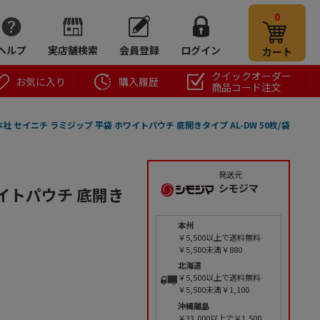
0
ヘルプ
実店舗検索
会員登録
ログイン
カート
クイックオーダー
お気に入り
購入履歴
商品コード注文
社 セイニチ ラミジップ 平袋 ホワイトパウチ 底開きタイプ AL-DW 50枚/袋
発送元
シモジマ
イトパウチ 底開き
本州
￥5,500以上で送料無料
￥5,500未満￥880
北海道
￥5,500以上で送料無料
￥5,500未満￥1,100
沖縄離島
￥33,000以上で￥1,500