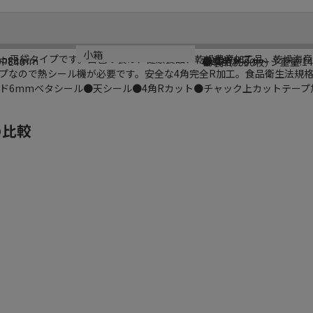
シリーズ名
規格
カラー
重量
小箱
色印刷、平袋タイプです。白色の袋は、健康食品、乾燥農産加工品、乾燥海
ラミジップ
AL-DW
巾85mm
ホワイト
PE40
●単品パッケージ重量:14
70袋（3500枚）
プなので熱シール機が必要です。安全な4角完全R加工。食品衛生法規
6mmベタシール●天シール●4角Rカット●チャック上カットテープ加
の比較