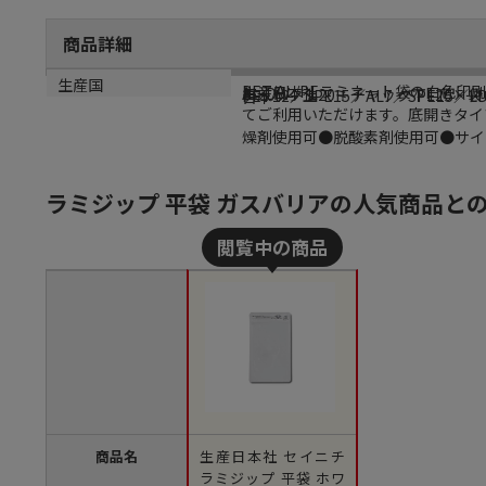
商品詳細
商品説明
メーカー名
型番
サイズ
材質
生産国
PET/AL/PEラミネート袋の白
生産日本社
AL-DW
チャック上20＋チャック下120×袋
PET12／SPE15／AL7／SPE15／LD
日本
てご利用いただけます。底開きタイ
燥剤使用可●脱酸素剤使用可●サイド
ラミジップ 平袋 ガスバリアの人気商品と
商品名
生産日本社 セイニチ
ラミジップ 平袋 ホワ