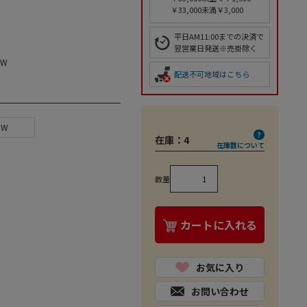
￥33,000未満￥3,000
平日AM11:00までの決済で
翌営業日発送※売掛除く
DW
配送不可地域はこちら
GW
在庫：
4
在庫数について
数量
カートに入れる
お気に入り
お問い合わせ