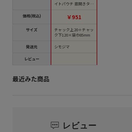
イトパウチ 底開きタイ
プ AL-DW 50枚/袋
価格(税込)
￥951
サイズ
チャック上20＋チャッ
ク下120×袋巾85mm
発送元
シモジマ
レビュー
最近みた商品
レビュー