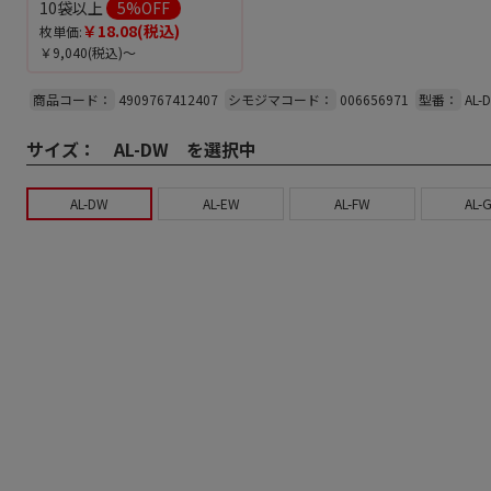
10袋以上
5
%OFF
￥18.08
(税込)
枚単価:
￥9,040
(税込)～
商品コード：
4909767412407
シモジマコード：
006656971
型番：
AL-
サイズ：
AL-DW を選択中
AL-DW
AL-EW
AL-FW
AL-