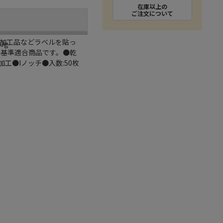
在庫以上の
ご注文について
産加工品などラベルを貼っ
0g
格基準適合商品です。●乾
工●Iノッチ●入数:50枚