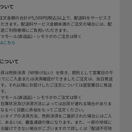
ついて
注文金額の合計が5,500円(税込)以上で、配送料をサービスさ
ただきます。配送料サービス金額未満のご注文の場合には、配
別途ご利用者様にご負担いただきます。
マモール(直送品)・シモラボのご注文は除く
はこちら
について
出荷は売掛決済（NP掛け払い）を除き、原則として営業日の午
時までにご入金または決済確認ができましたご注文は、当日発送
ます。それ以降にお受けしたご注文については翌営業日に発送
ます。
マモール(直送品)・シモラボのご注文は除く
、在庫状況及び決済方法によっては出荷が遅れる場合がありま
、なるべく日数に余裕をもってご注文ください。
払いタイプの決済方法、売掛決済をご選択された場合にはご入
認、あるいは、審査通過の後になります。また、一部の地域に
をお届けできない場合がございますので詳しくは「配送不可地