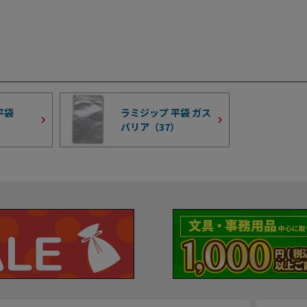
平袋
ラミジップ 平袋 ガス
バリア（
37
）