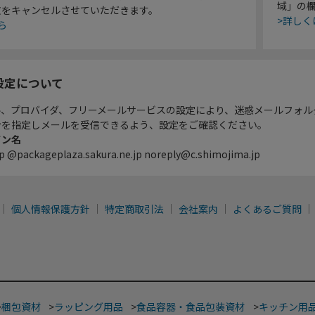
域」の
文をキャンセルさせていただきます。
>詳しく
ら
設定について
ル、プロバイダ、フリーメールサービスの設定により、迷惑メールフォル
ンを指定しメールを受信できるよう、設定をご確認ください。
イン名
p @packageplaza.sakura.ne.jp noreply@c.shimojima.jp
個人情報保護方針
特定商取引法
会社案内
よくあるご質問
>
梱包資材
>
ラッピング用品
>
食品容器・食品包装資材
>
キッチン用