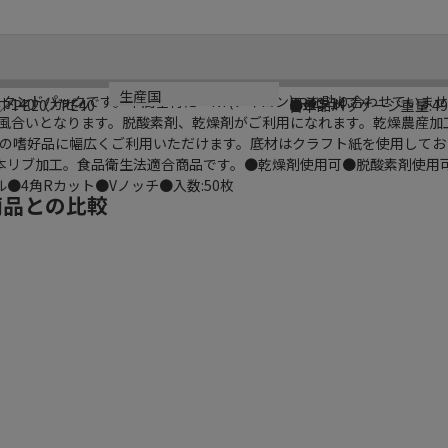
シリーズ名
規格
カラー
重量
生産国
袋スタンドパックです。中間基材に「NY(ナイロン)」を貼り合わせていま
ラミジップ
KR40-14
巾140（ガゼッ
クラフト
PE20／PE40
●単品パッケージ重量:49
日本
風合いとなります。脱酸素剤、乾燥剤がご利用になれます。乾燥農産加
の嗜好品に幅広くご利用いただけます。底材はクラフト紙を使用してお
リブ加工。食品衛生法適合商品です。●乾燥剤使用可●脱酸素剤使用可●
●4角Rカット●Vノッチ●入数:50枚
商品との比較