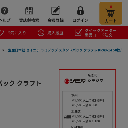
0
ヘルプ
実店舗検索
会員登録
ログイン
カート
クイックオーダー
お気に入り
購入履歴
商品コード注文
>
生産日本社 セイニチ ラミジップ スタンドパック クラフト KR40-14 50枚/
発送元
シモジマ
パック クラフト
本州
￥5,500以上で送料無料
￥5,500未満￥880
北海道
￥5,500以上で送料無料
￥5,500未満￥1,100
沖縄離島