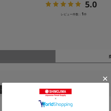
5.0
1
レビュー件数：
件
なった順