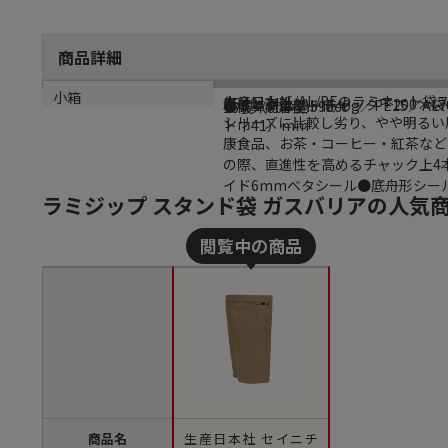
商品詳細
商品説明
メーカー名
型番
サイズ
材質
内容量
小箱
クラフト紙/AL/PEのラミネート
生産日本社
KR40-14
チャック上30＋チャック下200×袋
本体：クラフト紙40g／PE15／AL7／
●概算内容量:590cc
16袋（800枚）
シリーズに比較し劣り、やや明るい
ト巾41）mm
康食品、お茶・コーヒー・紅茶など
の際、直進性を高めるチャック上4本
イド6mmベタシール●底舟形シール
ラミジップ スタンド袋 ガスバリアの人気
商品名
生産日本社 セイニチ