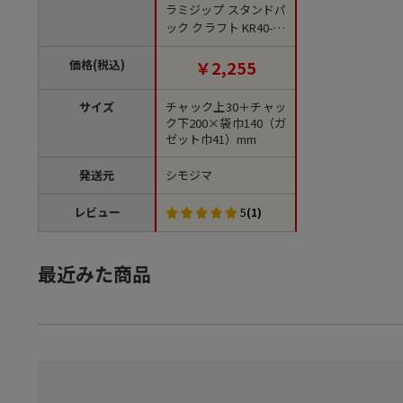
ラミジップ スタンドパ
ック クラフト KR40-14
50枚/袋
価格(税込)
￥2,255
サイズ
チャック上30＋チャッ
ク下200×袋巾140（ガ
ゼット巾41）mm
発送元
シモジマ
レビュー
5
(1)
最近みた商品