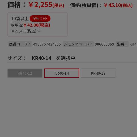
価格：
￥2,255
価格(枚単価)：
￥45.10
(税込)
(税込)
10袋以上
5
%OFF
￥42.86
(税込)
枚単価:
￥21,430
(税込)～
商品コード：
4909767434355
シモジマコード：
006656969
型番：
KR4
サイズ：
KR40-14 を選択中
KR40-12
KR40-14
KR40-17