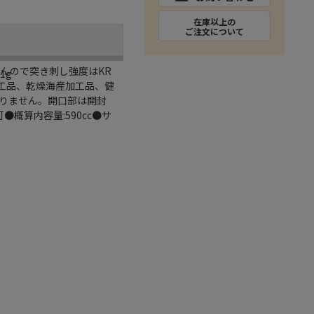
在庫以上の
ご注文について
せんので突き刺し強度はKR
1g
工品、乾燥海産加工品、健
りません。開口部は開封
概算内容量:590cc●サ