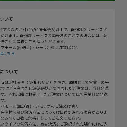
ついて
注文金額の合計が5,500円(税込)以上で、配送料をサービスさ
ただきます。配送料サービス金額未満のご注文の場合には、配
別途ご利用者様にご負担いただきます。
マモール(直送品)・シモラボのご注文は除く
はこちら
について
出荷は売掛決済（NP掛け払い）を除き、原則として営業日の午
時までにご入金または決済確認ができましたご注文は、当日発送
ます。それ以降にお受けしたご注文については翌営業日に発送
ます。
マモール(直送品)・シモラボのご注文は除く
、在庫状況及び決済方法によっては出荷が遅れる場合がありま
、なるべく日数に余裕をもってご注文ください。
払いタイプの決済方法、売掛決済をご選択された場合にはご入