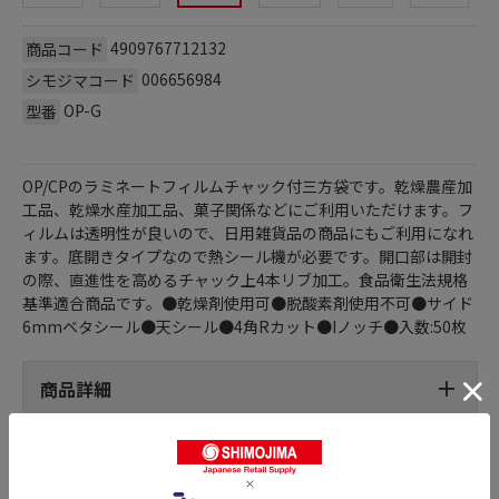
4909767712132
商品コード
006656984
シモジマコード
OP-G
型番
OP/CPのラミネートフィルムチャック付三方袋です。乾燥農産加
工品、乾燥水産加工品、菓子関係などにご利用いただけます。フ
ィルムは透明性が良いので、日用雑貨品の商品にもご利用になれ
ます。底開きタイプなので熱シール機が必要です。開口部は開封
の際、直進性を高めるチャック上4本リブ加工。食品衛生法規格
基準適合商品です。●乾燥剤使用可●脱酸素剤使用不可●サイド
6mmベタシール●天シール●4角Rカット●Iノッチ●入数:50枚
商品詳細
おすすめ特集はこちら