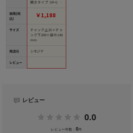
開きタイプ OP-G 50
枚/袋
価格(税
￥1,188
込)
サイズ
チャック上25＋チャ
ック下200×袋巾140
mm
発送元
シモジマ
レビュー
レビュー
0.0
0
レビュー件数：
件