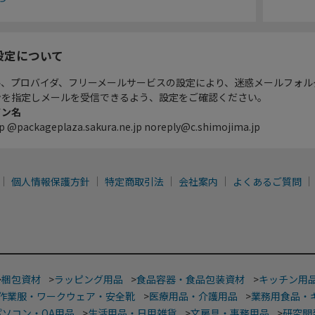
設定について
ル、プロバイダ、フリーメールサービスの設定により、迷惑メールフォル
ンを指定しメールを受信できるよう、設定をご確認ください。
イン名
p @packageplaza.sakura.ne.jp noreply@c.shimojima.jp
個人情報保護方針
特定商取引法
会社案内
よくあるご質問
>
梱包資材
>
ラッピング用品
>
食品容器・食品包装資材
>
キッチン用
作業服・ワークウェア・安全靴
>
医療用品・介護用品
>
業務用食品・
パソコン・OA用品
>
生活用品・日用雑貨
>
文房具・事務用品
>
研究開