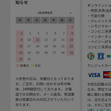
知らせ
オンラインシ
・売掛決済(会
・代金引換
・クレジット
・シモジマカ
・コンビニ決済
・インターネッ
・ペイジーATM
コンビニ決済
クレジットカ
＊赤色の日は、休業日となっておりま
す。ご注文、お問い合わせは年中無
お支払回数は
休、24時間受付しております。 お電
なお、弊社では
話でのお問合せ、メール返信、発送業
報に関わる情
務は営業日のみ対応させていただいて
は、注文日よ
おります。
は、そのご注
>詳しくはこち