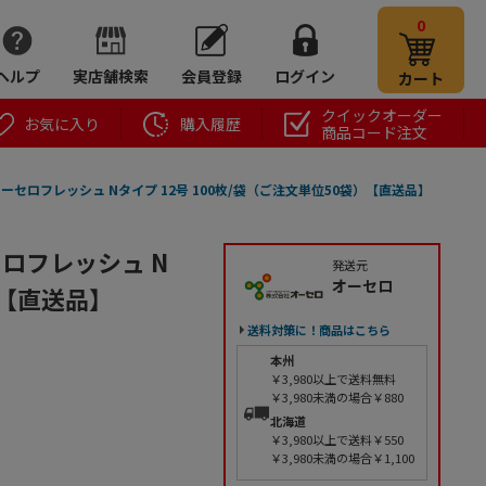
0
ヘルプ
実店舗検索
会員登録
ログイン
カート
クイックオーダー
お気に入り
購入履歴
商品コード注文
ーセロフレッシュ Nタイプ 12号 100枚/袋（ご注文単位50袋）【直送品】
ロフレッシュ N
発送元
オーセロ
）【直送品】
送料対策に！商品はこちら
本州
￥3,980以上で送料無料
￥3,980未満の場合￥880
北海道
￥3,980以上で送料￥550
￥3,980未満の場合￥1,100