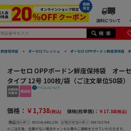
期間
限定
送料について
鮮度保持袋
>
オーセロフレッシュ
>
オーセロ OPPボードン鮮度保持袋 オ
オーセロ OPPボードン鮮度保持袋 オーセ
タイプ 12号 100枚/袋（ご注文単位50袋
アイコンについて
価格：
￥1,738
価格(枚単価)：
￥17.38
(税込)
(税込)
商品コード：
4933414401230
シモジマコード：
006763704
※ご注文後、在庫がない場合キャンセル等のご連絡をさせていただきます。