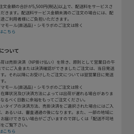
注文金額の合計が5,500円(税込)以上で、配送料をサービスさ
ただきます。配送料サービス金額未満のご注文の場合には、配
別途ご利用者様にご負担いただきます。
マモール(直送品)・シモラボのご注文は除く
はこちら
について
出荷は売掛決済（NP掛け払い）を除き、原則として営業日の午
時までにご入金または決済確認ができましたご注文は、当日発送
ます。それ以降にお受けしたご注文については翌営業日に発送
ます。
マモール(直送品)・シモラボのご注文は除く
、在庫状況及び決済方法によっては出荷が遅れる場合がありま
、なるべく日数に余裕をもってご注文ください。
払いタイプの決済方法、売掛決済をご選択された場合にはご入
認、あるいは、審査通過の後になります。また、一部の地域に
をお届けできない場合がございますので詳しくは「配送不可地
欄をご覧下さい。
はこちら