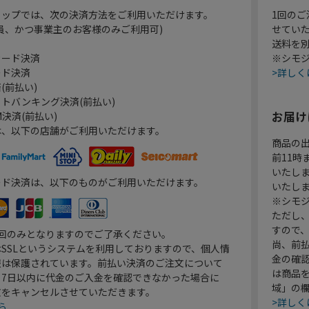
ョップでは、次の決済方法をご利用いただけます。
1回のご
員、かつ事業主のお客様のみご利用可)
せてい
送料を
カード決済
※シモジ
ード決済
>詳しく
(前払い)
トバンキング決済(前払い)
お届け
決済(前払い)
は、以下の店舗がご利用いただけます。
商品の
前11
いたし
ード決済は、以下のものがご利用いただけます。
いたし
※シモジ
ただし
すので
1回のみとなりますのでご了承ください。
尚、前
SSLというシステムを利用しておりますので、個人情
金の確
報は保護されています。前払い決済のご注文について
は商品
り7日以内に代金のご入金を確認できなかった場合に
域」の
文をキャンセルさせていただきます。
>詳しく
ら