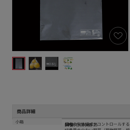
商品詳細
商品説明
規格
材質
小箱
袋内の気体組成をコントロールする
12号
OPPボードン＃25
50袋（5000枚）
呼吸量の少ない野菜（葉物野菜・根