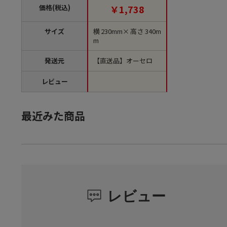
位50袋）【直送品】
価格(税込)
￥1,738
サイズ
横230mm×高さ340m
m
発送元
【直送品】オーセロ
レビュー
最近みた商品
レビュー