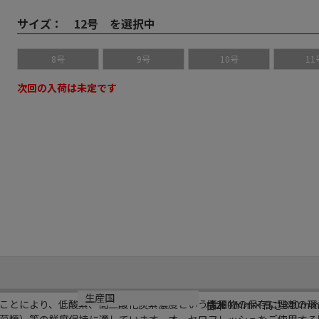
サイズ：
12号 を選択中
8号
9号
10号
11
次回の入荷は未定です
サイズ
生産国
ことにより、低酸素、高二酸化炭素濃度という青果物の保存に理想の環
横230mm×高さ340m
日本
菜類）等の鮮度保持に適しています。オーセロフレッシュをご使用する