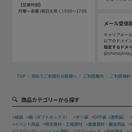
【営業時間】
月曜～金曜 (祝日を除く) 9:00～17:00
メール受信
キャリアメー
以下のドメイ
指定するドメ
@shimojima.j
TOP
初めてご利用のお客様へ
ご利用案内
ご利用規約
商品カテゴリーから探す
>
紙袋
>
箱（ギフトボックス）
>
ポリ袋
>
OPP袋（透明袋）
>
イベント用品
>
物流資材・工場資材
>
農業資材・園芸用品
>
>
フラワーアレンジメント資材・フラワーベース
>
手芸用品
>