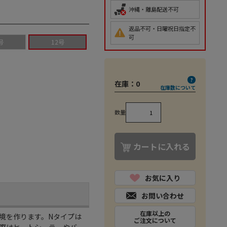
沖縄・離島配送不可
返品不可・日曜祝日指定不
可
号
12号
在庫：
0
在庫数について
数量
カートに入れる
お気に入り
お問い合わせ
在庫以上の
境を作ります。Nタイプは
m
ご注文について
際はヒートシーラーやバ