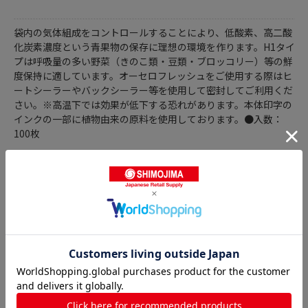
袋内の気体組成をコントロールすることにより、低酸素、高二酸
化炭素濃度という青果物の保存に理想の環境を作ります。H1タイ
プは呼吸量の多い野菜（きのこ類・豆類・ブロッコリー）等の鮮
度保持に適しています。オーセロフレッシュをご使用する際はヒ
ートシーラーやバックシーラー等を使用して密封してご利用くだ
さい。※高温下では効果が低下する恐れがあります。本体印字の
インクの一部に植物由来の原料を使用しております。●入数：
100枚
商品詳細
オーセロフレッシュの人気商品との比較