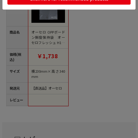
商品名
オーセロ OPPボード
ン鮮度保持袋 オー
セロフレッシュ H1タ
イプ 12号 100枚/袋
（ご注文単位50袋）
価格(税
￥1,738
【直送品】
込)
サイズ
横230mm×高さ340
mm
発送元
【直送品】オーセロ
レビュー