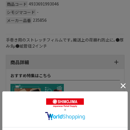
4933691993046
商品コード
-
シモジマコード
235856
メーカー品番
手巻き用のストレッチフィルムです｡搬送上の荷崩れ防止に｡●厚
み:8μ●紙管径:2インチ
商品詳細
おすすめ特集はこちら