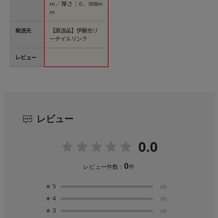
m／厚さ：0．008m
m
発送元
【直送品】伊藤忠リ
ーテイルリンク
レビュー
レビュー
0.0
0
レビュー件数：
件
★
5
(0)
★
4
(0)
★
3
(0)