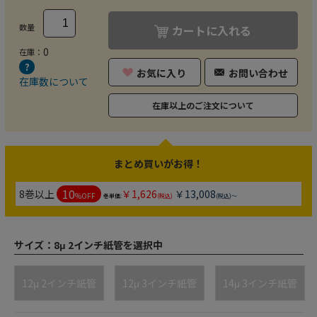
数量
カートに入れる
0
在庫：
お気に入り
お問い合わせ
在庫数について
在庫以上のご注文について
まとめ買いがお得！
10
8巻以上
￥1,626
￥13,008
%OFF
巻単価:
(税込)
(税込)～
サイズ：
8μ 2インチ紙管を選択中
12μ 2インチ紙管
12μ 3インチ紙管
14μ 3インチ紙管