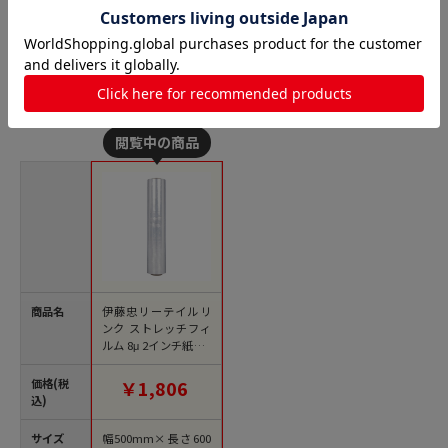
ストレッチフィルム（梱包用ラップ）の人気商品との比
較
商品名
伊藤忠リーテイルリ
ンク ストレッチフィ
ルム 8μ 2インチ紙管 I
TZD03 1巻（ご注文単
位8巻）【直送品】
価格(税
￥1,806
込)
サイズ
幅500mm×長さ600