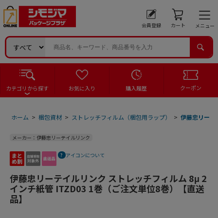
会員登録
カート
メニュー
クーポン
カテゴリから探す
お気に入り
購入履歴
ホーム
>
梱包資材
>
ストレッチフィルム（梱包用ラップ）
>
伊藤忠リーテイ
メーカー：伊藤忠リーテイルリンク
アイコンについて
伊藤忠リーテイルリンク ストレッチフィルム 8μ 2
インチ紙管 ITZD03 1巻（ご注文単位8巻）【直送
品】