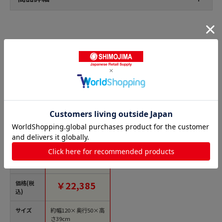
ローテーブルの人気商品との比較
商品名
萩原 テーブル 幅120
cm ナチュラル RL-14
42NA-T 1台（ご注文
単位1台）【直送品】
価格(税
￥22,385
込)
サイズ
約幅120×奥行50×高
さ39cm