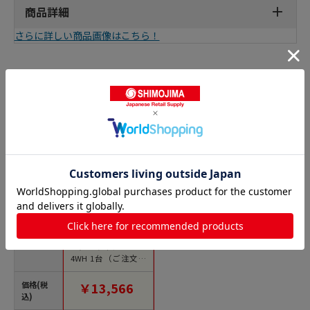
商品詳細
さらに詳しい商品画像はこちら！
ローテーブルの人気商品との比較
商品名
萩原 テーブル スク
エア ホワイト MT-733
4WH 1台（ご注文単
位1台）【直送品】
価格(税
￥13,566
込)