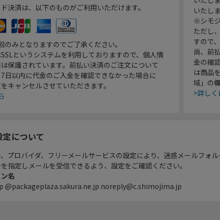
ード決済は、以下のものがご利用いただけます。
いたし
※シモジ
ただし
すので
1回のみとなりますのでご了承ください。
尚、前
SSLというシステムを利用しておりますので、個人情
金の確
報は保護されています。前払い決済のご注文について
は商品
り7日以内に代金のご入金を確認できなかった場合に
域」の
文をキャンセルさせていただきます。
>詳しく
ら
設定について
ル、プロバイダ、フリーメールサービスの設定により、迷惑メールフォル
ンを指定しメールを受信できるよう、設定をご確認ください。
イン名
p @packageplaza.sakura.ne.jp noreply@c.shimojima.jp