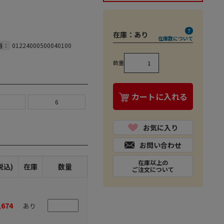
在庫：
あり
在庫数について
番：
01224000500040100
数量
カートに入れる
6
お気に入り
お問い合わせ
在庫以上の
税込)
在庫
数量
ご注文について
,674
あり