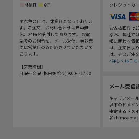
クレジットカ
＊赤色の日は、休業日となっておりま
す。ご注文、お問い合わせは年中無
お支払回数は
休、24時間受付しております。 お電
なお、弊社では
話でのお問合せ、メール返信、発送業
報に関わる情
務は営業日のみ対応させていただいて
は、注文日よ
おります。
は、そのご注
>詳しくはこち
【営業時間】
月曜～金曜 (祝日を除く) 9:00～17:00
メール受信
キャリアメー
以下のドメイ
指定するドメ
@shimojima.j