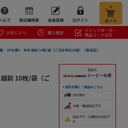
0
ヘルプ
実店舗検索
会員登録
ログイン
カート
クイックオーダー
お気に入り
購入履歴
商品コード注文
器 UF丸桶5 本体 越前 10枚/袋（ご注文単位16袋）【直送品】
発送元
シーピー化成
越前 10枚/袋（ご
送料対策に！商品はこちら
送料無料
沖縄・離島配送不可
返品不可・日曜祝日指定不
可