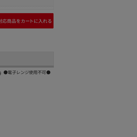
す。●電子レンジ使用不可●
）