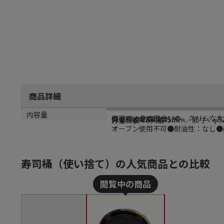
商品詳細
商品説明
メーカー名
メーカー品番
サイズ
内容量
漆器のような風合いの、スリムな丸
シーピー化成
01224000500040100
外寸：φ367×高45mm／底寸：φ3
分量目安：5人前
オーブン使用不可●耐油性：なし●耐
寿司桶（使い捨て）の人気商品との比較