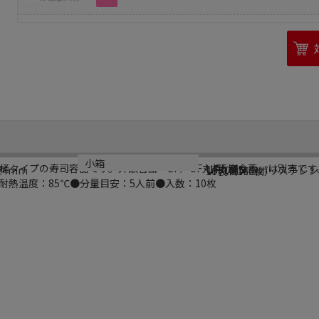
シリーズ名
規格
材質
小箱
桶タイプの寿司容器です。外嵌合蓋「SF／UF丸桶5嵌合蓋」は別売で
UF丸桶
UF丸桶5
24mm
UF（低発泡ポリスチレン
16袋（160枚）
熱温度：85℃●分量目安：5人前●入数：10枚