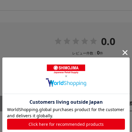
0.0
0
レビュー件数：
件