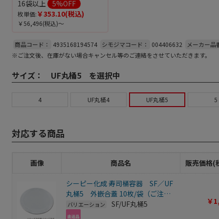
16袋以上
5
%OFF
￥353.10
(税込)
枚単価:
￥56,496
(税込)～
商品コード：
4935168194574
シモジマコード：
004406632
メーカー品
※ご注文後、在庫がない場合キャンセル等のご連絡をさせていただきます。
サイズ：
UF丸桶5 を選択中
4
UF丸桶4
UF丸桶5
5
対応する商品
画像
商品名
販売価格(
シーピー化成 寿司桶容器 SF／UF
丸桶5 外嵌合蓋 10枚/袋（ご注文
￥1
単位16袋）【直送品】
SF/UF丸桶5
バリエーション