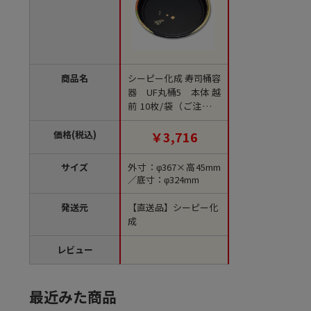
商品名
シーピー化成 寿司桶容
器 UF丸桶5 本体 越
前 10枚/袋（ご注文単
位16袋）【直送品】
価格(税込)
￥3,716
サイズ
外寸：φ367×高45mm
／底寸：φ324mm
発送元
【直送品】シーピー化
成
レビュー
最近みた商品