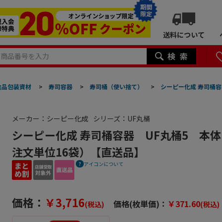
期間
限定
送料について
食品包装資材
>
寿司容器
>
寿司桶（使い捨て）
>
シーピー化成 寿司桶容
メーカー：シーピー化成
シリーズ：UF丸桶
シーピー化成 寿司桶容器 UF丸桶5 本体 
注文単位16袋）【直送品】
アイコンについて
価格：
￥3,716
価格(枚単価)：
￥371.60
(税込)
(税込)