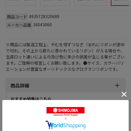
4935728320689
商品コード
34043060
メーカー品番
※商品には製造工程上、やむを得ずつなぎ（まれにリボンが途中
で切れ、その上から新たに巻かれているリボン）が入る場合や、
生産ロット違いによる巾及び色に多少の誤差が生じる事がござい
ます。ご理解の程宜しくお願い致します。●サイズ、カラーバリ
エーションが豊富なオーソドックスなグログランリボンです。
商品詳細
おすすめ特集はこちら