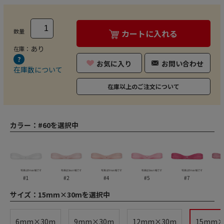
数量
カートに入れる
あり
在庫：
お気に入り
お問い合わせ
在庫数について
在庫以上のご注文について
カラー：
#60を選択中
#1
#2
#4
#5
#7
サイズ：
15mm×30mを選択中
6mm×30m
9mm×30m
12mm×30m
15mm×