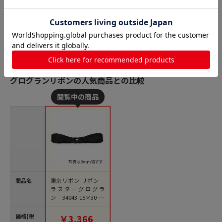
グログランリボンの人気商品との比較
商品名
東京リボン リボン
ラスターグログラ
ン 34043 15×30 #6
0 1巻（ご注文単位1
巻）【直送品】
価格(税
￥3,366