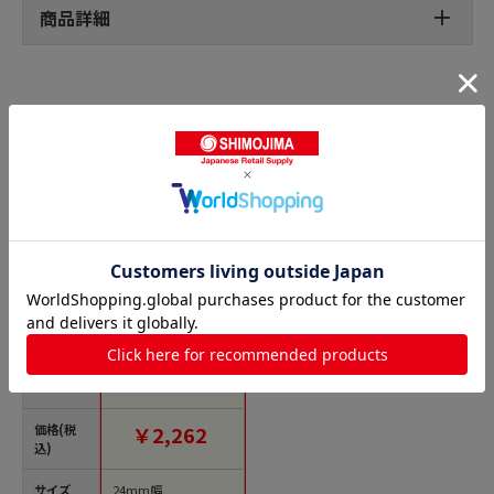
商品詳細
ロイヤルタフタリボンの人気商品との比較
商品名
Blanc de コア ラメタ
フタリボン No.3400-
35 24mm×20m 1巻
（ご注文単位1巻）
【直送品】
価格(税
￥2,262
込)
サイズ
24mm幅