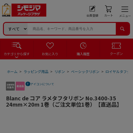
会員登録
カート
メニュー
クーポン
カテゴリから探す
お気に入り
購入履歴
ホーム
>
ラッピング用品
>
リボン
>
ベーシックリボン
>
ロイヤルタフタ
アイコンについて
Blanc de コア ラメタフタリボン No.3400-35
24mm×20m 1巻（ご注文単位1巻）【直送品】