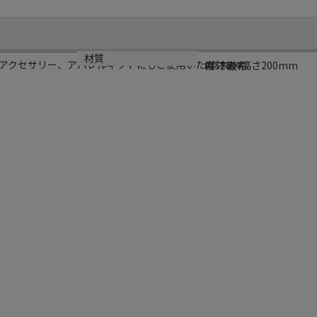
サイズ
材質
アクセサリー、アパレルギフトにもご使用いただけます。
幅120×高さ200mm
PP不織布