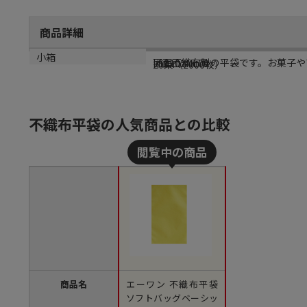
商品詳細
商品説明
メーカー品番
カラー
小箱
両面不織布製の平袋です。お菓子や
LS0102NL00
イエロー
20束（2000枚）
不織布平袋の人気商品との比較
商品名
エーワン 不織布平袋
ソフトバッグベーシッ