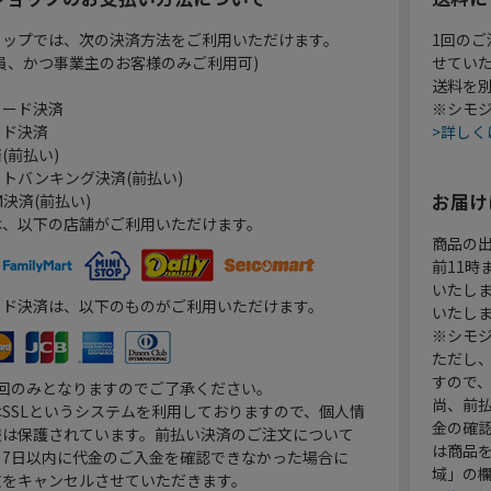
ョップでは、次の決済方法をご利用いただけます。
1回のご
員、かつ事業主のお客様のみご利用可)
せてい
送料を
カード決済
※シモジ
ード決済
>詳しく
(前払い)
トバンキング決済(前払い)
お届け
決済(前払い)
は、以下の店舗がご利用いただけます。
商品の
前11
いたし
ード決済は、以下のものがご利用いただけます。
いたし
※シモジ
ただし
すので
1回のみとなりますのでご了承ください。
尚、前
SSLというシステムを利用しておりますので、個人情
金の確
報は保護されています。前払い決済のご注文について
は商品
り7日以内に代金のご入金を確認できなかった場合に
域」の
文をキャンセルさせていただきます。