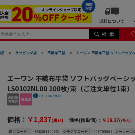
期間
限定
送料について
用品
>
ラッピング袋
>
不織布平袋
>
エーワン 不織布平袋 ソフトバッグベーシ
エーワン 不織布平袋 ソフトバッグベーシック
LS0102NL00 100枚/束（ご注文単位1
アイコンについて
価格：
￥1,837
価格(枚単価)：
￥18.37
(税込)
(税込)
商品コード：
4938303102601
シモジマコード：
008705567
メーカー品