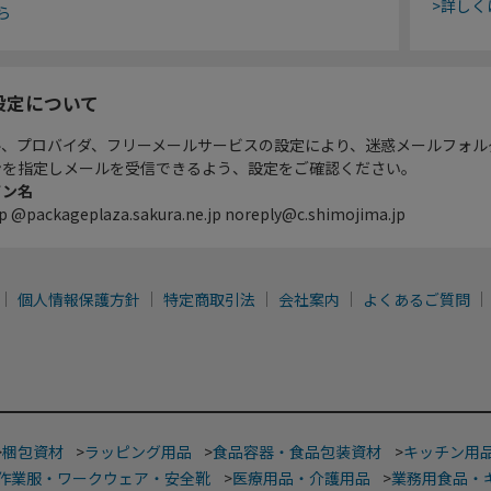
>詳しく
ら
設定について
ル、プロバイダ、フリーメールサービスの設定により、迷惑メールフォル
ンを指定しメールを受信できるよう、設定をご確認ください。
イン名
p @packageplaza.sakura.ne.jp noreply@c.shimojima.jp
個人情報保護方針
特定商取引法
会社案内
よくあるご質問
>
梱包資材
>
ラッピング用品
>
食品容器・食品包装資材
>
キッチン用
作業服・ワークウェア・安全靴
>
医療用品・介護用品
>
業務用食品・