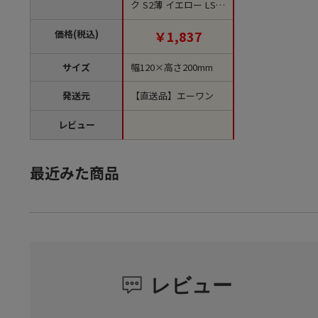
ク S2薄 イエロー LS01
02NL00 100枚/束（ご
注文単位1束）【直送
価格(税込)
￥1,837
品】
サイズ
幅120×高さ200mm
発送元
【直送品】エーワン
レビュー
最近みた商品
レビュー