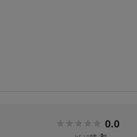
0.0
0
レビュー件数：
件