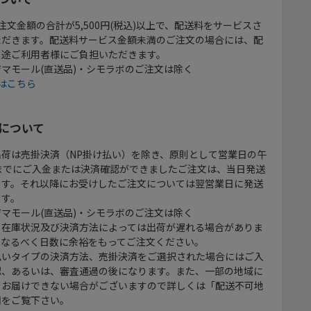
注文金額の合計が5,500円(税込)以上で、配送料をサービスさ
ただきます。配送料サービス金額未満のご注文の場合には、配
別途ご利用者様にご負担いただきます。
マモール(直送品)・シモラボのご注文は除く
はこちら
について
出荷は売掛決済（NP掛け払い）を除き、原則として営業日の午
時までにご入金または決済確認ができましたご注文は、当日発送
ます。それ以降にお受けしたご注文については翌営業日に発送
ます。
マモール(直送品)・シモラボのご注文は除く
、在庫状況及び決済方法によっては出荷が遅れる場合がありま
、なるべく日数に余裕をもってご注文ください。
払いタイプの決済方法、売掛決済をご選択された場合にはご入
認、あるいは、審査通過の後になります。また、一部の地域に
をお届けできない場合がございますので詳しくは「配送不可地
欄をご覧下さい。