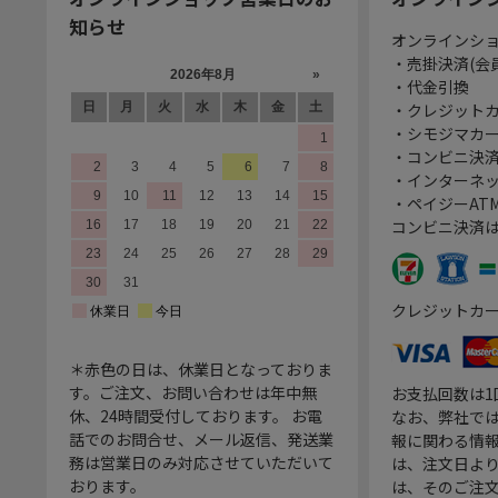
知らせ
オンラインシ
・売掛決済(会
・代金引換
・クレジット
・シモジマカ
・コンビニ決済
・インターネッ
・ペイジーATM
コンビニ決済
クレジットカ
＊赤色の日は、休業日となっておりま
す。ご注文、お問い合わせは年中無
お支払回数は
休、24時間受付しております。 お電
なお、弊社では
話でのお問合せ、メール返信、発送業
報に関わる情
務は営業日のみ対応させていただいて
は、注文日よ
おります。
は、そのご注