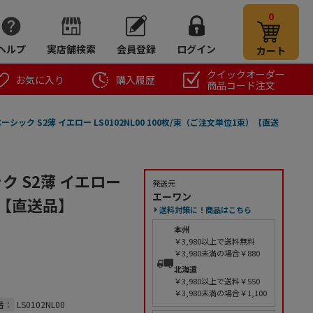
0
ヘルプ
実店舗検索
会員登録
ログイン
カート
クイックオーダー
お気に入り
購入履歴
商品コード注文
ック S2薄 イエロー LS0102NL00 100枚/束（ご注文単位1束）【直送
 S2薄 イエロー
発送元
エーワン
束）【直送品】
送料対策に！商品はこちら
本州
￥3,980以上で送料無料
￥3,980未満の場合￥880
北海道
￥3,980以上で送料￥550
￥3,980未満の場合￥1,100
番：
LS0102NL00