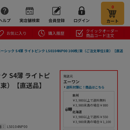
0
ヘルプ
実店舗検索
会員登録
ログイン
カート
クイックオーダー
お気に入り
購入履歴
商品コード注文
シック S4薄 ライトピンク LS0104NP00 100枚/束（ご注文単位1束）【直送
 S4薄 ライトピ
発送元
エーワン
単位1束）【直送品】
送料対策に！商品はこちら
本州
￥3,980以上で送料無料
￥3,980未満の場合￥880
北海道
￥3,980以上で送料￥550
￥3,980未満の場合￥1,100
番：
LS0104NP00