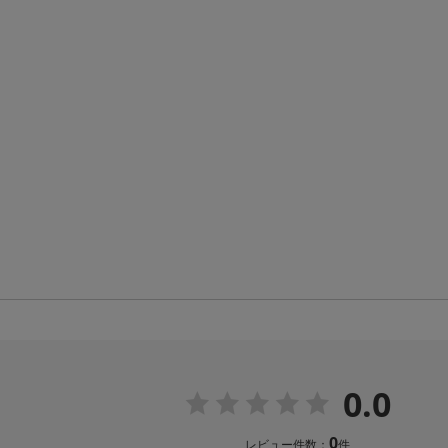
0.0
0
レビュー件数：
件