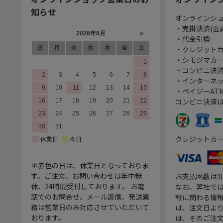
知らせ
オンラインシ
・売掛決済(会
・代金引換
・クレジット
・シモジマカ
・コンビニ決済
・インターネッ
・ペイジーATM
コンビニ決済
クレジットカ
＊赤色の日は、休業日となっておりま
す。ご注文、お問い合わせは年中無
お支払回数は
休、24時間受付しております。 お電
なお、弊社では
話でのお問合せ、メール返信、発送業
報に関わる情
務は営業日のみ対応させていただいて
は、注文日よ
おります。
は、そのご注