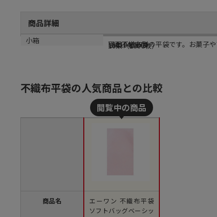
商品詳細
商品説明
メーカー品番
カラー
小箱
両面不織布製の平袋です。お菓子や
LS0104NP00
ライトピンク
10束（1000枚）
不織布平袋の人気商品との比較
商品名
エーワン 不織布平袋
ソフトバッグベーシッ