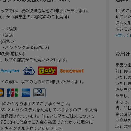
ョップでは、次の決済方法をご利用いただけます。
1回のご
員、かつ事業主のお客様のみご利用可)
せてい
送料を
カード決済
※シモジ
ード決済
>詳しく
(前払い)
トバンキング決済(前払い)
お届け
決済(前払い)
は、以下の店舗がご利用いただけます。
商品の
前11
いたし
ード決済は、以下のものがご利用いただけます。
いたし
※シモジ
ただし
すので
1回のみとなりますのでご了承ください。
尚、前
SSLというシステムを利用しておりますので、個人情
金の確
報は保護されています。前払い決済のご注文について
は商品
り7日以内に代金のご入金を確認できなかった場合に
域」の
文をキャンセルさせていただきます。