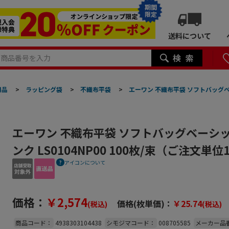
期間
限定
送料について
用品
>
ラッピング袋
>
不織布平袋
>
エーワン 不織布平袋 ソフトバッグベー
エーワン 不織布平袋 ソフトバッグベーシック
ンク LS0104NP00 100枚/束（ご注文
アイコンについて
価格：
￥2,574
価格(枚単価)：
￥25.74
(税込)
(税込)
商品コード：
4938303104438
シモジマコード：
008705585
メーカー品