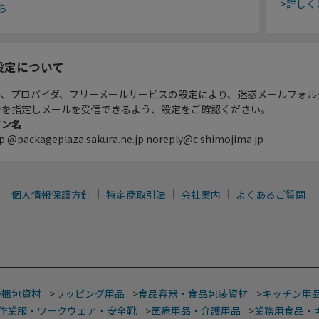
>詳しく
ら
設定について
ル、プロバイダ、フリーメールサービスの設定により、迷惑メールフォル
ンを指定しメールを受信できるよう、設定をご確認ください。
イン名
p @packageplaza.sakura.ne.jp noreply@c.shimojima.jp
個人情報保護方針
特定商取引法
会社案内
よくあるご質問
>
梱包資材
>
ラッピング用品
>
食品容器・食品包装資材
>
キッチン用
作業服・ワークウェア・安全靴
>
医療用品・介護用品
>
業務用食品・