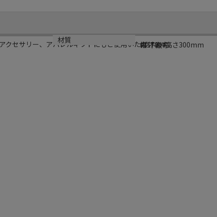
サイズ
材質
アクセサリー、アパレルギフトにもご使用いただけます。
幅170×高さ300mm
PP不織布