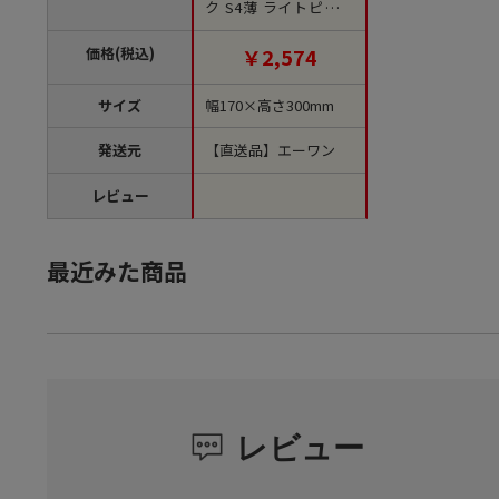
ク S4薄 ライトピンク
LS0104NP00 100枚/束
（ご注文単位1束）
価格(税込)
￥2,574
【直送品】
サイズ
幅170×高さ300mm
発送元
【直送品】エーワン
レビュー
最近みた商品
レビュー