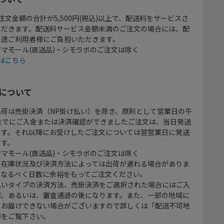
注文金額の合計が5,500円(税込)以上で、配送料をサービスさ
ただきます。配送料サービス金額未満のご注文の場合には、配
別途ご利用者様にご負担いただきます。
マモール(直送品)・シモラボのご注文は除く
はこちら
について
出荷は売掛決済（NP掛け払い）を除き、原則として営業日の午
時までにご入金または決済確認ができましたご注文は、当日発送
ます。それ以降にお受けしたご注文については翌営業日に発送
ます。
マモール(直送品)・シモラボのご注文は除く
、在庫状況及び決済方法によっては出荷が遅れる場合がありま
、なるべく日数に余裕をもってご注文ください。
払いタイプの決済方法、売掛決済をご選択された場合にはご入
認、あるいは、審査通過の後になります。また、一部の地域に
をお届けできない場合がございますので詳しくは「配送不可地
欄をご覧下さい。