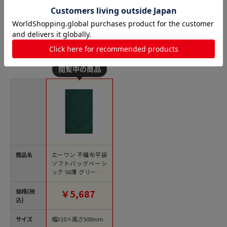
不織布平袋の人気商品との比較
商品名
エーワン 不織布平袋
ソフトバッグベーシ
ック S6薄 グリーン L
S0106NS00 100枚/束
（ご注文単位1束）
価格(税
￥5,687
【直送品】
込)
サイズ
幅310×高さ500mm