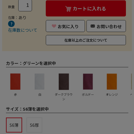
数量
カートに入れる
あり
在庫：
お気に入り
お問い合わせ
在庫数について
在庫以上のご注文について
カラー：
グリーンを選択中
赤
白
ダークブラウ
ボルドー
オレンジ
ベ
ン
サイズ：
S6薄を選択中
S6薄
S6厚