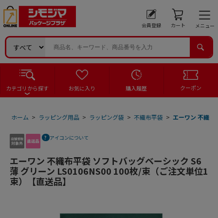
会員登録
カート
メニュー
クーポン
カテゴリから探す
お気に入り
購入履歴
ホーム
>
ラッピング用品
>
ラッピング袋
>
不織布平袋
>
エーワン 不織布平
アイコンについて
エーワン 不織布平袋 ソフトバッグベーシック S6
薄 グリーン LS0106NS00 100枚/束（ご注文単位1
束）【直送品】