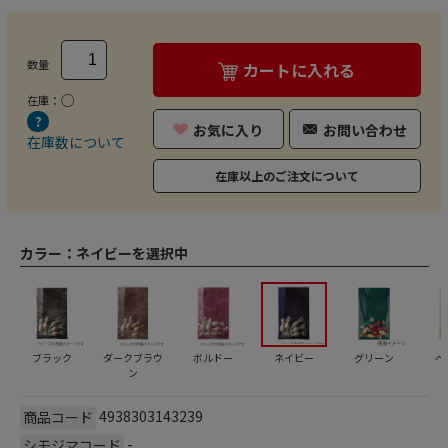
数量
カートに入れる
○
在庫：
お気に入り
お問い合わせ
在庫数について
在庫以上のご注文について
カラー：
ネイビーを選択中
ブラック
ダークブラウ
ボルドー
ネイビー
グリーン
ベ
ン
4938303143239
商品コード
-
シモジマコード