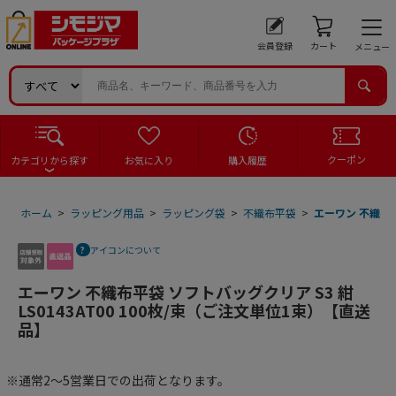
会員登録
カート
メニュー
クーポン
カテゴリから探す
お気に入り
購入履歴
ホーム
>
ラッピング用品
>
ラッピング袋
>
不織布平袋
>
エーワン 不織布平
アイコンについて
エーワン 不織布平袋 ソフトバッグクリア S3 紺
LS0143AT00 100枚/束（ご注文単位1束）【直送
品】
※通常2～5営業日での出荷となります。