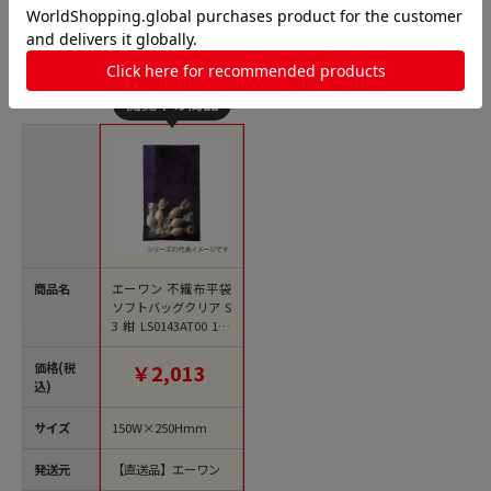
不織布平袋の人気商品との比較
商品名
エーワン 不織布平袋
ソフトバッグクリア S
3 紺 LS0143AT00 100
枚/束（ご注文単位1
束）【直送品】
価格(税
￥2,013
込)
サイズ
150W×250Hmm
発送元
【直送品】エーワン