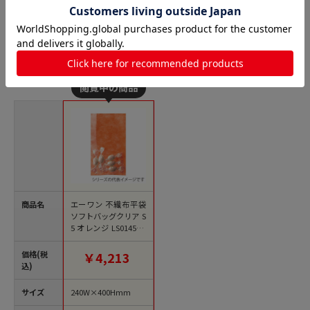
不織布平袋の人気商品との比較
商品名
エーワン 不織布平袋
ソフトバッグクリア S
5 オレンジ LS0145NF
00 100枚/束（ご注文
単位1束）【直送品】
価格(税
￥4,213
込)
サイズ
240W×400Hmm