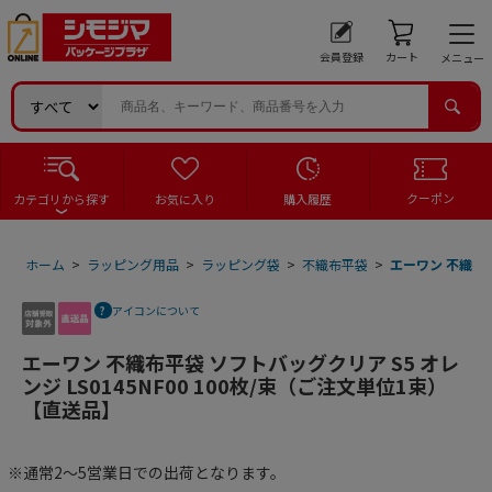
会員登録
カート
メニュー
クーポン
カテゴリから探す
お気に入り
購入履歴
ホーム
>
ラッピング用品
>
ラッピング袋
>
不織布平袋
>
エーワン 不織布平
アイコンについて
エーワン 不織布平袋 ソフトバッグクリア S5 オレ
ンジ LS0145NF00 100枚/束（ご注文単位1束）
【直送品】
※通常2～5営業日での出荷となります。