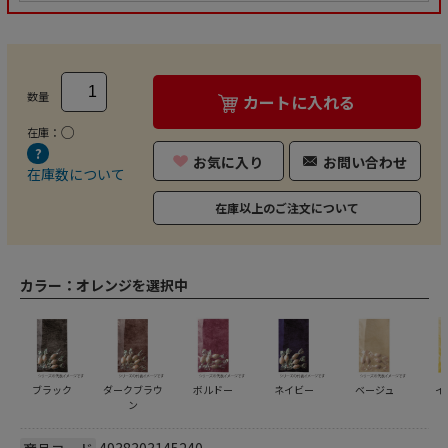
数量
カートに入れる
○
在庫：
お気に入り
お問い合わせ
在庫数について
在庫以上のご注文について
カラー：
オレンジを選択中
ブラック
ダークブラウ
ボルドー
ネイビー
ベージュ
イ
ン