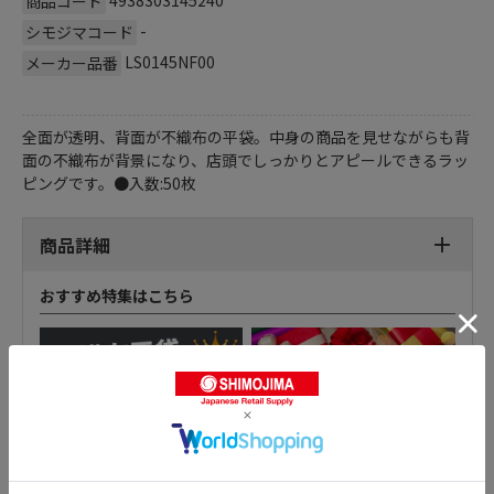
4938303145240
商品コード
-
シモジマコード
LS0145NF00
メーカー品番
全面が透明、背面が不織布の平袋。中身の商品を見せながらも背
面の不織布が背景になり、店頭でしっかりとアピールできるラッ
ピングです。●入数:50枚
商品詳細
おすすめ特集はこちら