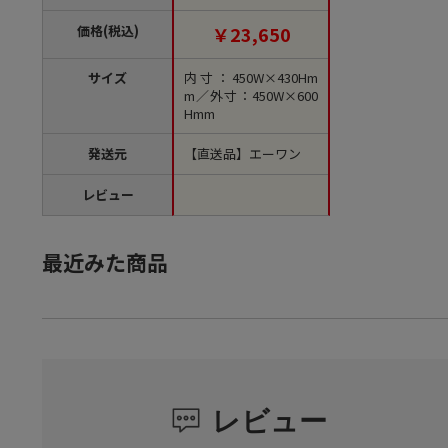
（ご注文単位1束）
【直送品】
価格(税込)
￥23,650
サイズ
内寸：450W×430Hm
m／外寸：450W×600
Hmm
発送元
【直送品】エーワン
レビュー
最近みた商品
レビュー