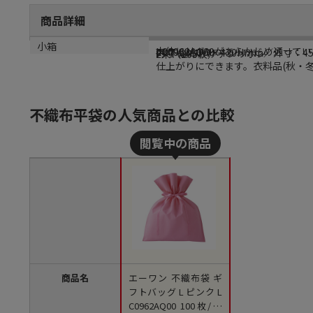
商品詳細
商品説明
メーカー品番
サイズ
材質
小箱
本体にリボンがあらかじめ通ってい
LC0962AQ00
内寸：450W×430Hmm／外寸：45
PP不織布／サテンリボン
2束（200枚）
仕上がりにできます。衣料品(秋・冬
不織布平袋の人気商品との比較
商品名
エーワン 不織布袋 ギ
フトバッグ L ピンク L
C0962AQ00 100枚/束