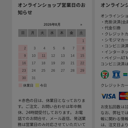
オンラインショップ営業日のお
オンライン
知らせ
オンラインシ
・売掛決済(会
・代金引換
・クレジット
・シモジマカ
・コンビニ決済
・インターネッ
・ペイジーATM
コンビニ決済
クレジットカ
＊赤色の日は、休業日となっておりま
す。ご注文、お問い合わせは年中無
お支払回数は
休、24時間受付しております。 お電
なお、弊社では
話でのお問合せ、メール返信、発送業
報に関わる情
務は営業日のみ対応させていただいて
は、注文日よ