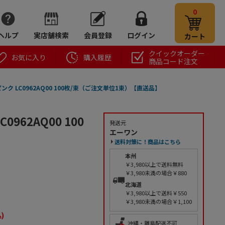
0
ヘルプ
実店舗検索
会員登録
ログイン
カート
クイックオーダー
お気に入り
購入履歴
商品コード注文
ンク LC0962AQ00 100枚/束（ご注文単位1束）【直送品】
962AQ00 100
発送元
エーワン
送料対策に！商品はこちら
本州
￥3,980以上で送料無料
￥3,980未満の場合￥880
北海道
￥3,980以上で送料￥550
￥3,980未満の場合￥1,100
)
沖縄・離島配送不可