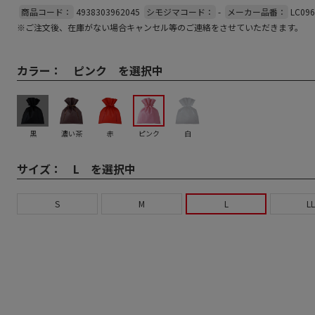
商品コード：
4938303962045
シモジマコード：
-
メーカー品番：
LC09
※ご注文後、在庫がない場合キャンセル等のご連絡をさせていただきます。
カラー：
ピンク を選択中
黒
濃い茶
赤
ピンク
白
サイズ：
L を選択中
S
M
L
LL