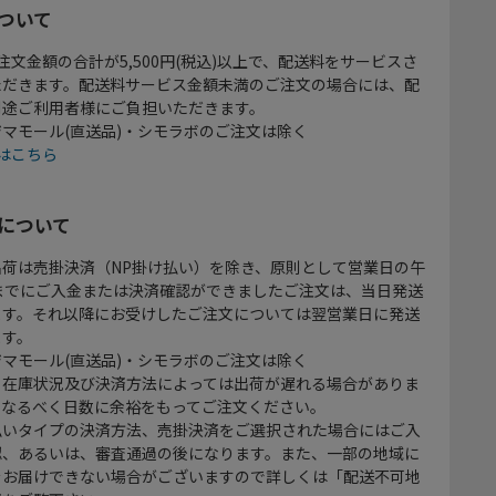
ついて
注文金額の合計が5,500円(税込)以上で、配送料をサービスさ
ただきます。配送料サービス金額未満のご注文の場合には、配
別途ご利用者様にご負担いただきます。
マモール(直送品)・シモラボのご注文は除く
はこちら
について
出荷は売掛決済（NP掛け払い）を除き、原則として営業日の午
時までにご入金または決済確認ができましたご注文は、当日発送
ます。それ以降にお受けしたご注文については翌営業日に発送
ます。
マモール(直送品)・シモラボのご注文は除く
、在庫状況及び決済方法によっては出荷が遅れる場合がありま
、なるべく日数に余裕をもってご注文ください。
払いタイプの決済方法、売掛決済をご選択された場合にはご入
認、あるいは、審査通過の後になります。また、一部の地域に
をお届けできない場合がございますので詳しくは「配送不可地