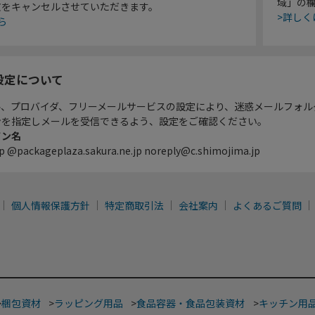
域」の
文をキャンセルさせていただきます。
>詳しく
ら
設定について
ル、プロバイダ、フリーメールサービスの設定により、迷惑メールフォル
ンを指定しメールを受信できるよう、設定をご確認ください。
イン名
p @packageplaza.sakura.ne.jp noreply@c.shimojima.jp
個人情報保護方針
特定商取引法
会社案内
よくあるご質問
>
梱包資材
>
ラッピング用品
>
食品容器・食品包装資材
>
キッチン用