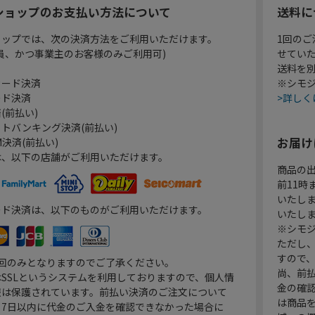
ショップのお支払い方法について
送料に
ョップでは、次の決済方法をご利用いただけます。
1回のご
員、かつ事業主のお客様のみご利用可)
せてい
送料を
カード決済
※シモジ
ード決済
>詳しく
(前払い)
トバンキング決済(前払い)
お届け
決済(前払い)
は、以下の店舗がご利用いただけます。
商品の
前11
いたし
ード決済は、以下のものがご利用いただけます。
いたし
※シモジ
ただし
すので
1回のみとなりますのでご了承ください。
尚、前
SSLというシステムを利用しておりますので、個人情
金の確
報は保護されています。前払い決済のご注文について
は商品
り7日以内に代金のご入金を確認できなかった場合に