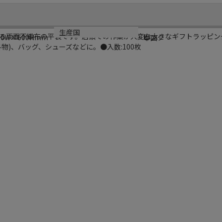
規格
カラー
生産国
る両面不織布の平袋です。店頭での作業が大変な大きなギフトラッピン
L
0W×600Hmm
ピンク
中国
物)、バッグ、シューズなどに。●入数:100枚