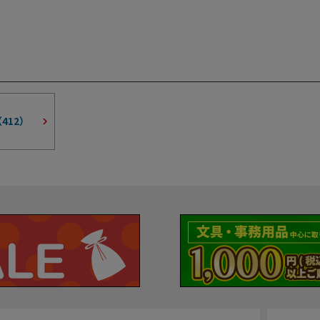
（
412
）