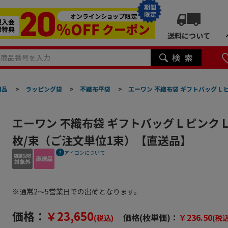
期間
限定
送料について
用品
>
ラッピング袋
>
不織布平袋
>
エーワン 不織布袋 ギフトバッグ L ピ
エーワン 不織布袋 ギフトバッグ L ピンク LC0
枚/束（ご注文単位1束）【直送品】
アイコンについて
※通常2～5営業日での出荷となります。
価格：
￥23,650
価格(枚単価)：
￥236.50
(税込)
(税込