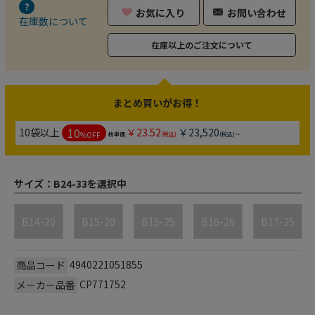
お気に入り
お問い合わせ
在庫数について
在庫以上のご注文について
まとめ買いがお得！
10
10袋以上
￥23.52
￥23,520
%OFF
枚単価:
(税込)
(税込)～
サイズ：
B24-33を選択中
B14-20
B15-20
B15-25
B16-26
B17-25
4940221051855
商品コード
CP771752
メーカー品番