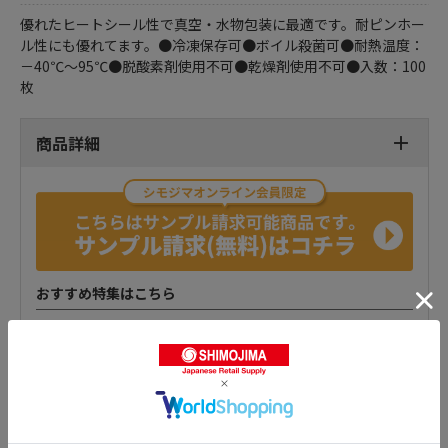
優れたヒートシール性で真空・水物包装に最適です。耐ピンホー
ル性にも優れてます。●冷凍保存可●ボイル殺菌可●耐熱温度：
－40℃～95℃●脱酸素剤使用不可●乾燥剤使用不可●入数：100
枚
商品詳細
おすすめ特集はこちら