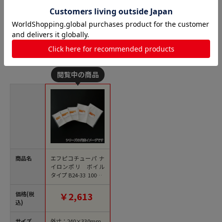
ナイロンポリ 三方袋 ノンバリアの人気商品との比較
商品名
エフピコチューパ ナ
イロンポリ ボイル
タイプ B24-33 100枚/
袋（ご注文単位10
袋）【直送品】
価格(税
￥2,613
込)
サイズ
外寸：240×330mm