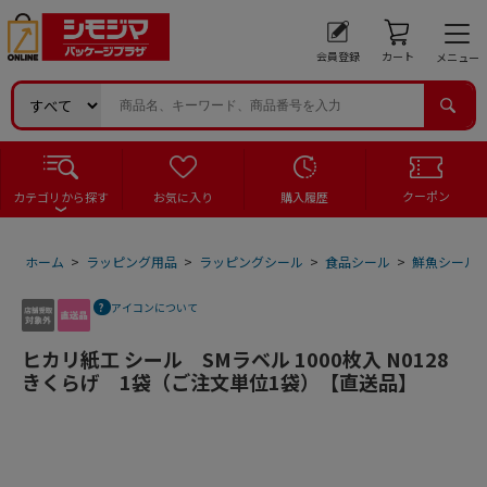
会員登録
カート
メニュー
クーポン
カテゴリから探す
お気に入り
購入履歴
ホーム
>
ラッピング用品
>
ラッピングシール
>
食品シール
>
鮮魚シール
アイコンについて
ヒカリ紙工 シール SMラベル 1000枚入 N0128
きくらげ 1袋（ご注文単位1袋）【直送品】