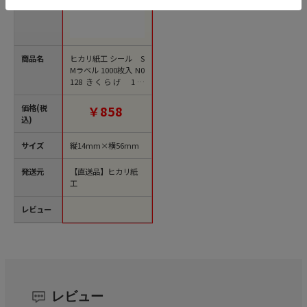
商品名
ヒカリ紙工 シール S
Mラベル 1000枚入 N0
128 きくらげ 1袋
（ご注文単位1袋）
【直送品】
価格(税
￥858
込)
サイズ
縦14mm×横56mm
発送元
【直送品】ヒカリ紙
工
レビュー
レビュー