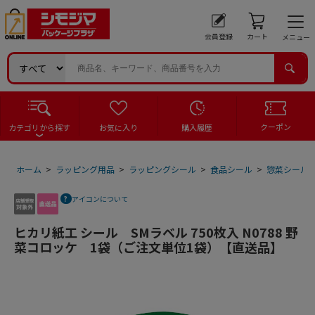
会員登録
カート
メニュー
クーポン
カテゴリから探す
お気に入り
購入履歴
ホーム
>
ラッピング用品
>
ラッピングシール
>
食品シール
>
惣菜シール
アイコンについて
ヒカリ紙工 シール SMラベル 750枚入 N0788 野
菜コロッケ 1袋（ご注文単位1袋）【直送品】