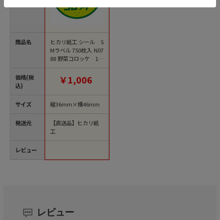
商品名
ヒカリ紙工 シール S
Mラベル 750枚入 N07
88 野菜コロッケ 1袋
（ご注文単位1袋）
【直送品】
価格(税
￥1,006
込)
サイズ
縦36mm×横46mm
発送元
【直送品】ヒカリ紙
工
レビュー
レビュー