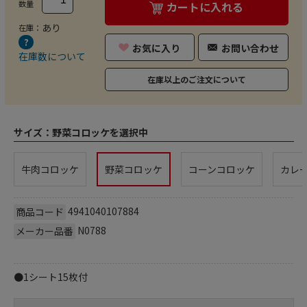
数量
カートに入れる
あり
在庫：
お気に入り
お問い合わせ
在庫数について
在庫以上のご注文について
サイズ：
野菜コロッケを選択中
牛肉コロッケ
野菜コロッケ
コーンコロッケ
カレ
4941040107884
商品コード
N0788
メーカー品番
●1シート15枚付