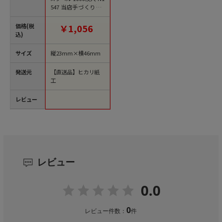
547 当店手づくり 1
袋（ご注文単位1袋）
【直送品】
価格(税
￥1,056
込)
サイズ
縦23mm×横46mm
発送元
【直送品】ヒカリ紙
工
レビュー
レビュー
0.0
0
レビュー件数：
件