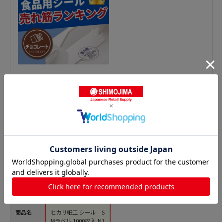
惣菜シールの人気商品との比較
商品名
ヒカリ紙工 シール S
Mラベル 1000枚入 N1