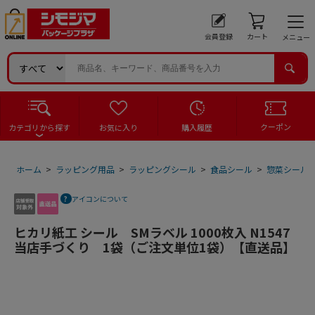
会員登録
カート
メニュー
クーポン
カテゴリから探す
お気に入り
購入履歴
ホーム
>
ラッピング用品
>
ラッピングシール
>
食品シール
>
惣菜シール
アイコンについて
ヒカリ紙工 シール SMラベル 1000枚入 N1547
当店手づくり 1袋（ご注文単位1袋）【直送品】