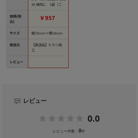
95 焼肉に 1袋（ご注
文単位1袋）【直送
品】
価格(税
￥957
込)
サイズ
縦35mm×横50mm
発送元
【直送品】ヒカリ紙
工
レビュー
レビュー
0.0
0
レビュー件数：
件