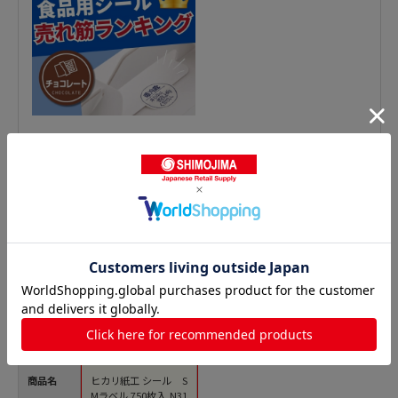
精肉シールの人気商品との比較
商品名
ヒカリ紙工 シール S
Mラベル 750枚入 N31