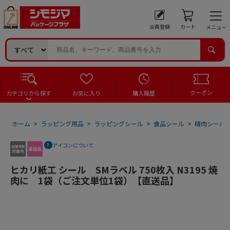
会員登録
カート
メニュー
クーポン
カテゴリから探す
お気に入り
購入履歴
ホーム
>
ラッピング用品
>
ラッピングシール
>
食品シール
>
精肉シール
アイコンについて
ヒカリ紙工 シール SMラベル 750枚入 N3195 焼
肉に 1袋（ご注文単位1袋）【直送品】