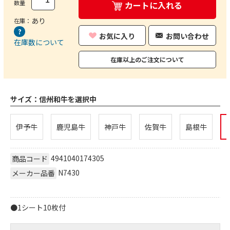
数量
カートに入れる
あり
在庫：
お気に入り
お問い合わせ
在庫数について
在庫以上のご注文について
サイズ：
信州和牛を選択中
伊予牛
鹿児島牛
神戸牛
佐賀牛
島根牛
4941040174305
商品コード
N7430
メーカー品番
●1シート10枚付