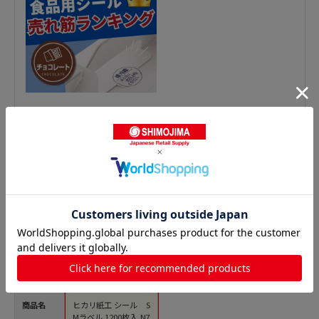
惣菜シールの人気商品との比較
商品名
ヒカリ紙工 シール S
Mラベル 1200枚入 N7