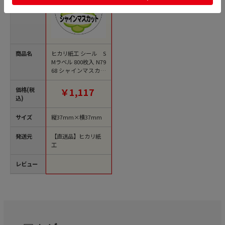
商品名
ヒカリ紙工 シール S
Mラベル 800枚入 N79
68 シャインマスカッ
ト 1袋（ご注文単位
1袋）【直送品】
価格(税
￥1,117
込)
サイズ
縦37mm×横37mm
発送元
【直送品】ヒカリ紙
工
レビュー