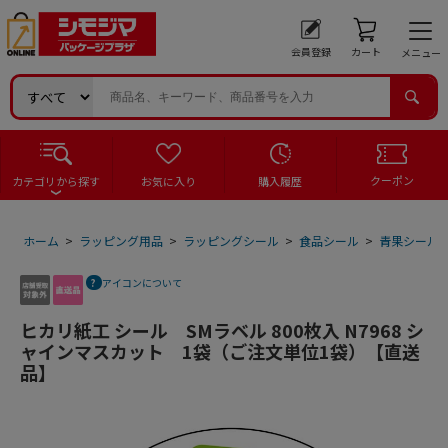
会員登録
カート
メニュー
クーポン
カテゴリから探す
お気に入り
購入履歴
ホーム
>
ラッピング用品
>
ラッピングシール
>
食品シール
>
青果シール
アイコンについて
ヒカリ紙工 シール SMラベル 800枚入 N7968 シ
ャインマスカット 1袋（ご注文単位1袋）【直送
品】