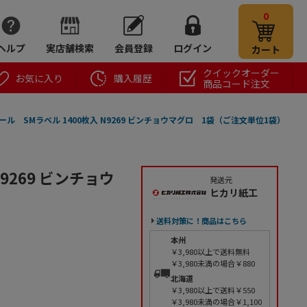
0
ヘルプ
実店舗検索
会員登録
ログイン
カート
クイックオーダー
お気に入り
購入履歴
商品コード注文
ール SMラベル 1400枚入 N9269 ビンチョウマグロ 1袋（ご注文単位1袋）
9269 ビンチョウ
発送元
ヒカリ紙工
送料対策に！商品はこちら
本州
￥3,980以上で送料無料
￥3,980未満の場合￥880
北海道
￥3,980以上で送料￥550
￥3,980未満の場合￥1,100