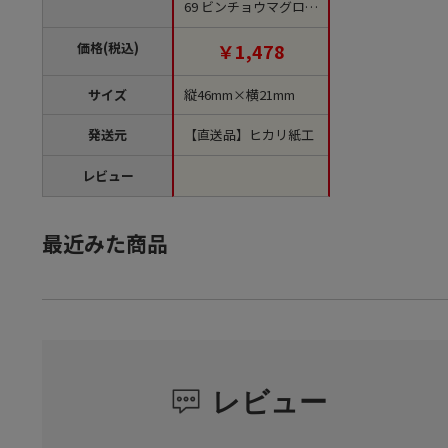
69 ビンチョウマグロ
1袋（ご注文単位1袋）
【直送品】
価格(税込)
￥1,478
サイズ
縦46mm×横21mm
発送元
【直送品】ヒカリ紙工
レビュー
最近みた商品
レビュー