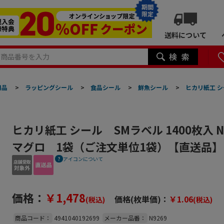
期間
限定
送料について
用品
>
ラッピングシール
>
食品シール
>
鮮魚シール
>
ヒカリ紙工 シ
ヒカリ紙工 シール SMラベル 1400枚入 N
マグロ 1袋（ご注文単位1袋）【直送品】
アイコンについて
価格：
￥1,478
価格(枚単価)：
￥1.06
(税込)
(税込)
商品コード：
4941040192699
メーカー品番：
N9269