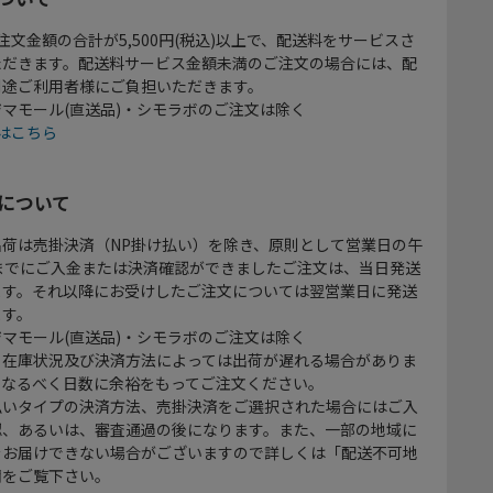
注文金額の合計が5,500円(税込)以上で、配送料をサービスさ
ただきます。配送料サービス金額未満のご注文の場合には、配
別途ご利用者様にご負担いただきます。
マモール(直送品)・シモラボのご注文は除く
はこちら
について
出荷は売掛決済（NP掛け払い）を除き、原則として営業日の午
時までにご入金または決済確認ができましたご注文は、当日発送
ます。それ以降にお受けしたご注文については翌営業日に発送
ます。
マモール(直送品)・シモラボのご注文は除く
、在庫状況及び決済方法によっては出荷が遅れる場合がありま
、なるべく日数に余裕をもってご注文ください。
払いタイプの決済方法、売掛決済をご選択された場合にはご入
認、あるいは、審査通過の後になります。また、一部の地域に
をお届けできない場合がございますので詳しくは「配送不可地
欄をご覧下さい。