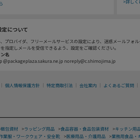
>詳しく
ら
設定について
ル、プロバイダ、フリーメールサービスの設定により、迷惑メールフォル
ンを指定しメールを受信できるよう、設定をご確認ください。
イン名
p @packageplaza.sakura.ne.jp noreply@c.shimojima.jp
個人情報保護方針
特定商取引法
会社案内
よくあるご質問
>
梱包資材
>
ラッピング用品
>
食品容器・食品包装資材
>
キッチン用
作業服・ワークウェア・安全靴
>
医療用品・介護用品
>
業務用食品・