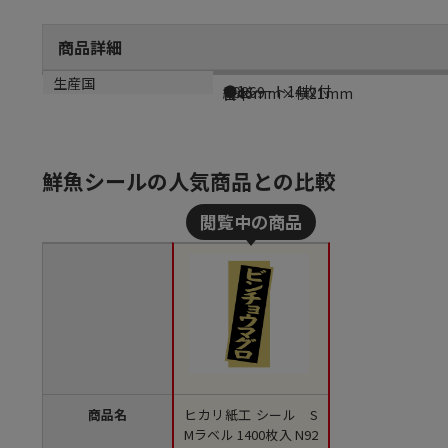
商品詳細
商品説明
メーカー品番
サイズ
生産国
●1シート14枚付
N9269
縦46mm×横21mm
日本
鮮魚シールの人気商品との比較
商品名
ヒカリ紙工 シール S
Mラベル 1400枚入 N92