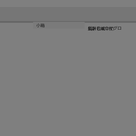
規格
材質
小箱
ビンチョウマグロ
金消し紙
1袋（1400枚）