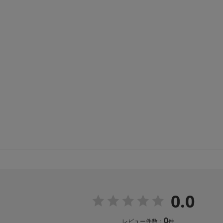
0.0
0
レビュー件数：
件