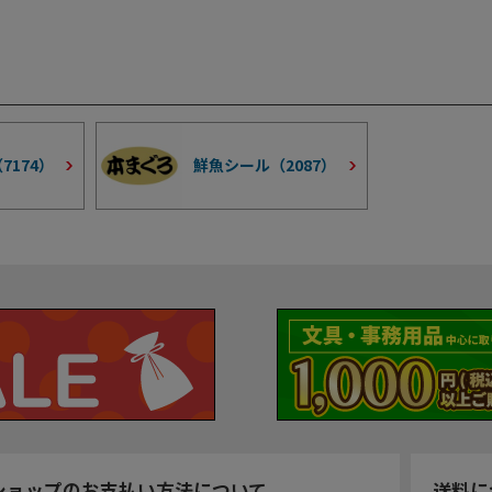
（
7174
）
鮮魚シール（
2087
）
ショップのお支払い方法について
送料に