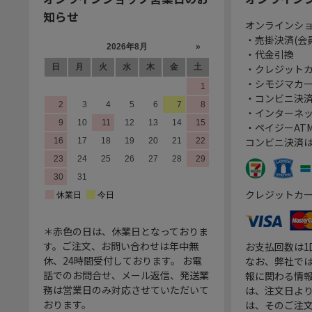
知らせ
オンラインシ
・売掛決済(会
・代金引換
・クレジット
・シモジマカ
・コンビニ決済
・インターネッ
・ペイジーATM
コンビニ決済
クレジットカ
＊赤色の日は、休業日となっておりま
す。ご注文、お問い合わせは年中無
お支払回数は
休、24時間受付しております。 お電
なお、弊社では
話でのお問合せ、メール返信、発送業
報に関わる情
務は営業日のみ対応させていただいて
は、注文日よ
おります。
は、そのご注