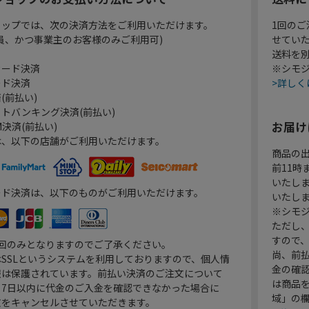
ョップでは、次の決済方法をご利用いただけます。
1回のご
員、かつ事業主のお客様のみご利用可)
せてい
送料を
カード決済
※シモジ
ード決済
>詳しく
(前払い)
トバンキング決済(前払い)
お届け
決済(前払い)
は、以下の店舗がご利用いただけます。
商品の
前11
いたし
ード決済は、以下のものがご利用いただけます。
いたし
※シモジ
ただし
すので
1回のみとなりますのでご了承ください。
尚、前
SSLというシステムを利用しておりますので、個人情
金の確
報は保護されています。前払い決済のご注文について
は商品
り7日以内に代金のご入金を確認できなかった場合に
域」の
文をキャンセルさせていただきます。