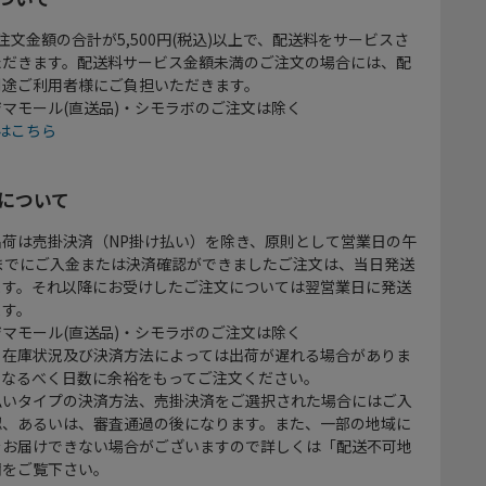
注文金額の合計が5,500円(税込)以上で、配送料をサービスさ
ただきます。配送料サービス金額未満のご注文の場合には、配
別途ご利用者様にご負担いただきます。
マモール(直送品)・シモラボのご注文は除く
はこちら
について
出荷は売掛決済（NP掛け払い）を除き、原則として営業日の午
時までにご入金または決済確認ができましたご注文は、当日発送
ます。それ以降にお受けしたご注文については翌営業日に発送
ます。
マモール(直送品)・シモラボのご注文は除く
、在庫状況及び決済方法によっては出荷が遅れる場合がありま
、なるべく日数に余裕をもってご注文ください。
払いタイプの決済方法、売掛決済をご選択された場合にはご入
認、あるいは、審査通過の後になります。また、一部の地域に
をお届けできない場合がございますので詳しくは「配送不可地
欄をご覧下さい。