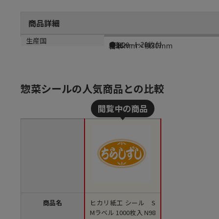
商品詳細
商品説明
メーカー品番
サイズ
生産国
●1シート20枚付
N9820
縦18mm×横30mm
日本
惣菜シールの人気商品との比較
商品名
ヒカリ紙工 シール S
Mラベル 1000枚入 N98