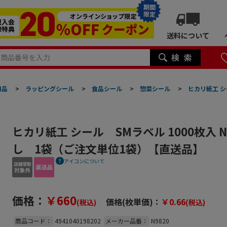
期間
限定
送料について
用品
>
ラッピングシール
>
食品シール
>
惣菜シール
>
ヒカリ紙工 シ
ヒカリ紙工 シール SMラベル 1000枚入 N
し 1袋（ご注文単位1袋）【直送品】
アイコンについて
価格：
￥660
価格(枚単価)：
￥0.66
(税込)
(税込)
商品コード：
4941040198202
メーカー品番：
N9820