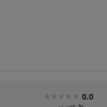
0.0
0
レビュー件数：
件