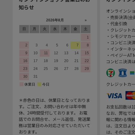
知らせ
オンラインシ
・売掛決済(会
・代金引換
・クレジット
・シモジマカ
・コンビニ決済
・インターネッ
・ペイジーATM
コンビニ決済
クレジットカ
＊赤色の日は、休業日となっておりま
す。ご注文、お問い合わせは年中無
お支払回数は
休、24時間受付しております。 お電
なお、弊社では
話でのお問合せ、メール返信、発送業
報に関わる情
務は営業日のみ対応させていただいて
は、注文日よ
おります。
は、そのご注