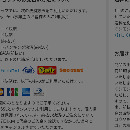
ョップでは、次の決済方法をご利用いただけます。
1回のご
員、かつ事業主のお客様のみご利用可)
せてい
送料を
カード決済
※シモジ
ード決済
>詳しく
(前払い)
トバンキング決済(前払い)
お届け
決済(前払い)
は、以下の店舗がご利用いただけます。
商品の
前11
いたし
ード決済は、以下のものがご利用いただけます。
いたし
※シモジ
ただし
すので
1回のみとなりますのでご了承ください。
尚、前
SSLというシステムを利用しておりますので、個人情
金の確
報は保護されています。前払い決済のご注文について
は商品
り7日以内に代金のご入金を確認できなかった場合に
域」の
文をキャンセルさせていただきます。