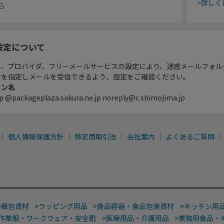
>詳しく
ら
設定について
ル、プロバイダ、フリーメールサービスの設定により、迷惑メールフォル
ンを指定しメールを受信できるよう、設定をご確認ください。
イン名
p @packageplaza.sakura.ne.jp noreply@c.shimojima.jp
個人情報保護方針
特定商取引法
会社案内
よくあるご質問
>
梱包資材
>
ラッピング用品
>
食品容器・食品包装資材
>
キッチン用
作業服・ワークウェア・安全靴
>
医療用品・介護用品
>
業務用食品・