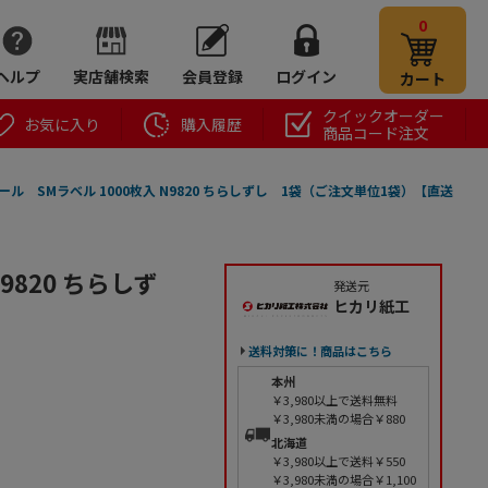
0
ヘルプ
実店舗検索
会員登録
ログイン
カート
クイックオーダー
お気に入り
購入履歴
商品コード注文
ール SMラベル 1000枚入 N9820 ちらしずし 1袋（ご注文単位1袋）【直送
9820 ちらしず
発送元
ヒカリ紙工
送料対策に！商品はこちら
本州
￥3,980以上で送料無料
￥3,980未満の場合￥880
北海道
￥3,980以上で送料￥550
￥3,980未満の場合￥1,100