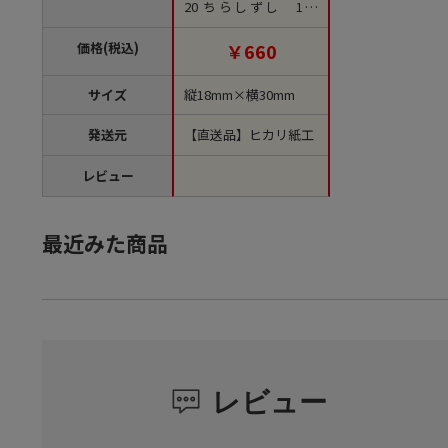
20 ちらしずし 1袋
（ご注文単位1袋）
【直送品】
価格(税込)
￥660
サイズ
縦18mm×横30mm
発送元
【直送品】ヒカリ紙工
レビュー
最近みた商品
レビュー