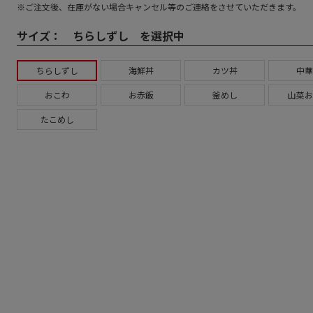
※ご注文後、在庫がない場合キャンセル等のご連絡をさせていただきます。
サイズ：
ちらしずし を選択中
ちらしずし
海鮮丼
カツ丼
中華
おこわ
お赤飯
釜めし
山菜お
たこめし