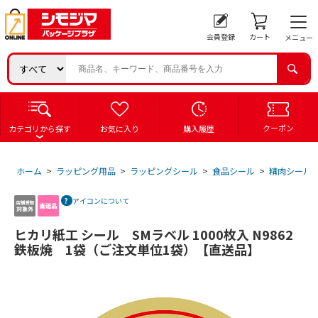
会員登録
カート
メニュー
クーポン
カテゴリから探す
お気に入り
購入履歴
ホーム
>
ラッピング用品
>
ラッピングシール
>
食品シール
>
精肉シール
アイコンについて
ヒカリ紙工 シール SMラベル 1000枚入 N9862
鉄板焼 1袋（ご注文単位1袋）【直送品】