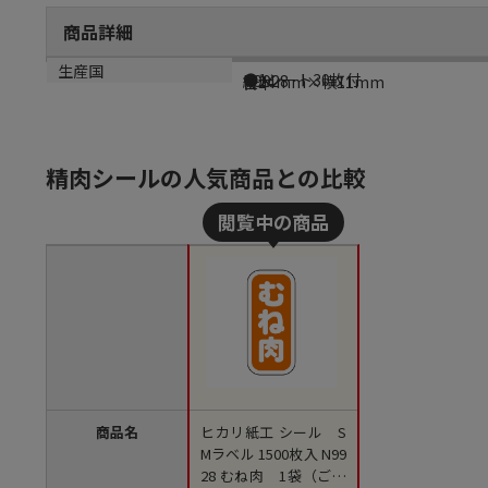
商品詳細
商品説明
メーカー品番
サイズ
生産国
●1シート30枚付
N9928
縦24mm×横11mm
日本
精肉シールの人気商品との比較
商品名
ヒカリ紙工 シール S
Mラベル 1500枚入 N99
28 むね肉 1袋（ご注