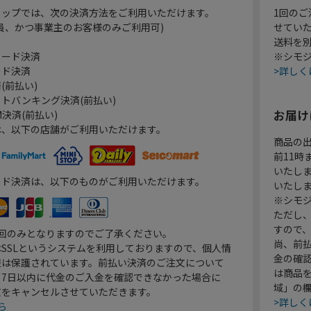
ョップでは、次の決済方法をご利用いただけます。
1回のご
員、かつ事業主のお客様のみご利用可)
せてい
送料を
カード決済
※シモジ
ード決済
>詳しく
(前払い)
トバンキング決済(前払い)
お届け
決済(前払い)
は、以下の店舗がご利用いただけます。
商品の
前11
いたし
ード決済は、以下のものがご利用いただけます。
いたし
※シモジ
ただし
すので
1回のみとなりますのでご了承ください。
尚、前
SSLというシステムを利用しておりますので、個人情
金の確
報は保護されています。前払い決済のご注文について
は商品
り7日以内に代金のご入金を確認できなかった場合に
域」の
文をキャンセルさせていただきます。
>詳しく
ら