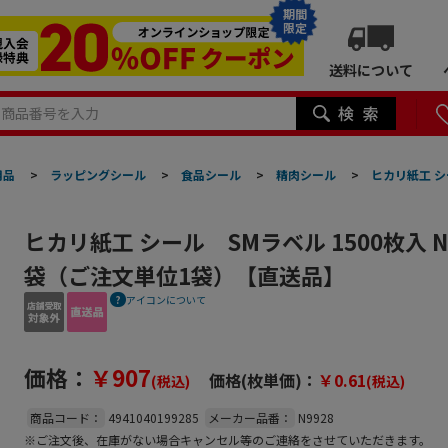
期間
限定
送料について
用品
>
ラッピングシール
>
食品シール
>
精肉シール
>
ヒカリ紙工 シ
ヒカリ紙工 シール SMラベル 1500枚入 N
袋（ご注文単位1袋）【直送品】
アイコンについて
価格：
￥907
価格(枚単価)：
￥0.61
(税込)
(税込)
商品コード：
4941040199285
メーカー品番：
N9928
※ご注文後、在庫がない場合キャンセル等のご連絡をさせていただきます。