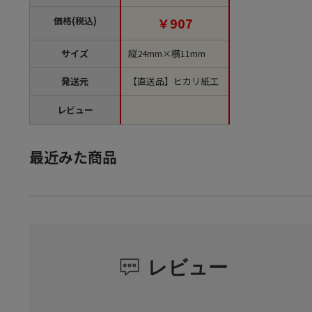
文単位1袋）【直送
品】
価格(税込)
￥907
サイズ
縦24mm×横11mm
発送元
【直送品】ヒカリ紙工
レビュー
最近みた商品
レビュー