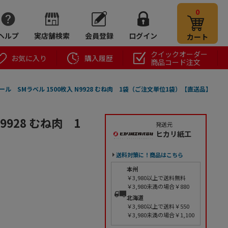
0
ヘルプ
実店舗検索
会員登録
ログイン
カート
クイックオーダー
お気に入り
購入履歴
商品コード注文
ール SMラベル 1500枚入 N9928 むね肉 1袋（ご注文単位1袋）【直送品】
9928 むね肉 1
発送元
ヒカリ紙工
送料対策に！商品はこちら
本州
￥3,980以上で送料無料
￥3,980未満の場合￥880
北海道
￥3,980以上で送料￥550
￥3,980未満の場合￥1,100