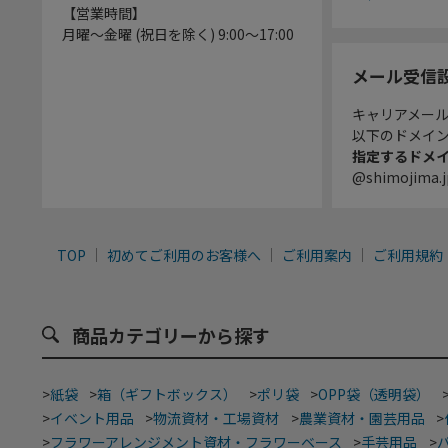
【営業時間】
月曜～金曜 (祝日を除く) 9:00～17:00
メール受信
キャリアメー
以下のドメイ
指定するドメ
@shimojima.j
TOP
初めてご利用のお客様へ
ご利用案内
ご利用規約
商品カテゴリーから探す
>
紙袋
>
箱（ギフトボックス）
>
ポリ袋
>
OPP袋（透明袋）
>
イベント用品
>
物流資材・工場資材
>
農業資材・園芸用品
>
>
フラワーアレンジメント資材・フラワーベース
>
手芸用品
>