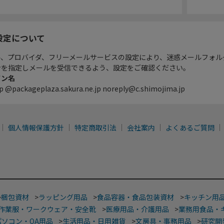
設定について
ル、プロバイダ、フリーメールサービスの設定により、迷惑メールフォル
ンを指定しメールを受信できるよう、設定をご確認ください。
イン名
p @packageplaza.sakura.ne.jp noreply@c.shimojima.jp
個人情報保護方針
特定商取引法
会社案内
よくあるご質問
>
梱包資材
>
ラッピング用品
>
食品容器・食品包装資材
>
キッチン用
作業服・ワークウェア・安全靴
>
医療用品・介護用品
>
業務用食品・
パソコン・OA用品
>
生活用品・日用雑貨
>
文房具・事務用品
>
研究開