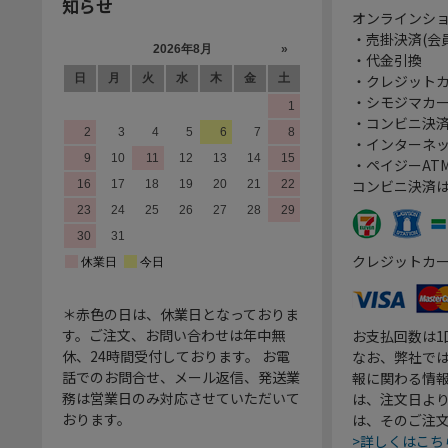
知らせ
オンラインシ
・売掛決済(会
・代金引換
・クレジット
・シモジマカ
・コンビニ決済
・インターネッ
・ペイジーATM
コンビニ決済
クレジットカ
＊赤色の日は、休業日となっておりま
す。ご注文、お問い合わせは年中無
お支払回数は
休、24時間受付しております。 お電
なお、弊社では
話でのお問合せ、メール返信、発送業
報に関わる情
務は営業日のみ対応させていただいて
は、注文日よ
おります。
は、そのご注
>詳しくはこち