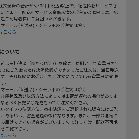
注文金額の合計が5,500円(税込)以上で、配送料をサービスさ
ただきます。配送料サービス金額未満のご注文の場合には、配
別途ご利用者様にご負担いただきます。
マモール(直送品)・シモラボのご注文は除く
はこちら
について
出荷は売掛決済（NP掛け払い）を除き、原則として営業日の午
時までにご入金または決済確認ができましたご注文は、当日発送
ます。それ以降にお受けしたご注文については翌営業日に発送
ます。
マモール(直送品)・シモラボのご注文は除く
、在庫状況及び決済方法によっては出荷が遅れる場合がありま
、なるべく日数に余裕をもってご注文ください。
払いタイプの決済方法、売掛決済をご選択された場合にはご入
認、あるいは、審査通過の後になります。また、一部の地域に
をお届けできない場合がございますので詳しくは「配送不可地
欄をご覧下さい。
はこちら