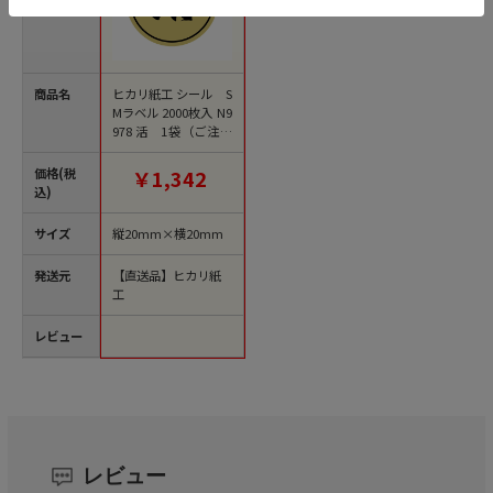
商品名
ヒカリ紙工 シール S
Mラベル 2000枚入 N9
978 活 1袋（ご注文
単位1袋）【直送品】
価格(税
￥1,342
込)
サイズ
縦20mm×横20mm
発送元
【直送品】ヒカリ紙
工
レビュー
レビュー