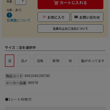
数量
カートに入れる
あり
在庫：
お気に入り
お問い合わせ
在庫数について
在庫以上のご注文について
サイズ：
活を選択中
活
活〆
活魚
新物
旬
脂がのってます
4941040199780
商品コード
N9978
メーカー品番
●1シート40枚付