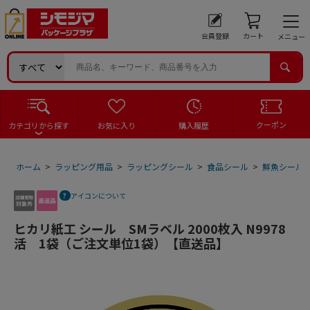
会員登録
カート
メニュー
クーポン
カテゴリから探す
お気に入り
購入履歴
ホーム
>
ラッピング用品
>
ラッピングシール
>
食品シール
>
鮮魚シール
アイコンについて
ヒカリ紙工 シール SMラベル 2000枚入 N9978
活 1袋（ご注文単位1袋）【直送品】