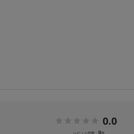
0.0
0
レビュー件数：
件