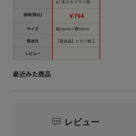
67 天ぷらフライ用 1
袋（ご注文単位1袋）
【直送品】
価格(税込)
￥704
サイズ
縦16mm×横30mm
発送元
【直送品】ヒカリ紙工
レビュー
最近みた商品
レビュー