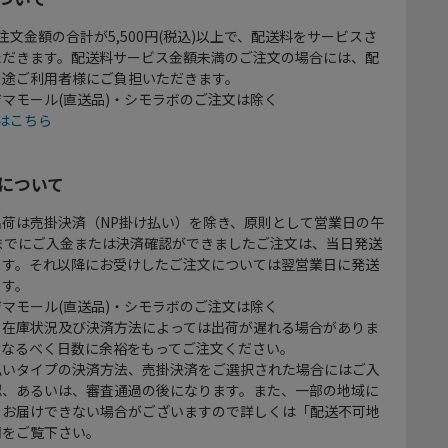
注文金額の合計が5,500円(税込)以上で、配送料をサービスさ
ただきます。配送料サービス金額未満のご注文の場合には、配
別途ご利用者様にご負担いただきます。
マモール(直送品)・シモラボのご注文は除く
はこちら
について
出荷は売掛決済（NP掛け払い）を除き、原則として営業日の午
時までにご入金または決済確認ができましたご注文は、当日発送
ます。それ以降にお受けしたご注文については翌営業日に発送
ます。
マモール(直送品)・シモラボのご注文は除く
、在庫状況及び決済方法によっては出荷が遅れる場合がありま
、なるべく日数に余裕をもってご注文ください。
払いタイプの決済方法、売掛決済をご選択された場合にはご入
認、あるいは、審査通過の後になります。また、一部の地域に
をお届けできない場合がございますので詳しくは「配送不可地
欄をご覧下さい。