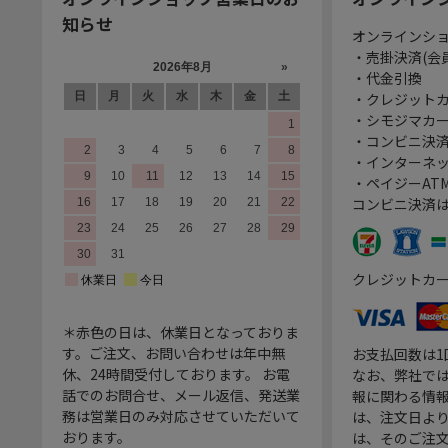
知らせ
オンラインシ
・売掛決済(会
・代金引換
・クレジット
・シモジマカ
・コンビニ決済
・インターネッ
・ペイジーATM
コンビニ決済
クレジットカ
＊赤色の日は、休業日となっておりま
す。ご注文、お問い合わせは年中無
お支払回数は
休、24時間受付しております。 お電
なお、弊社では
話でのお問合せ、メール返信、発送業
報に関わる情
務は営業日のみ対応させていただいて
は、注文日よ
おります。
は、そのご注