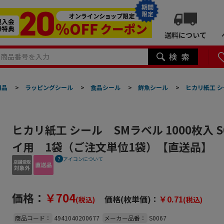
期間
限定
送料について
用品
>
ラッピングシール
>
食品シール
>
鮮魚シール
>
ヒカリ紙工 シ
ヒカリ紙工 シール SMラベル 1000枚入 S
イ用 1袋（ご注文単位1袋）【直送品】
アイコンについて
価格：
￥704
価格(枚単価)：
￥0.71
(税込)
(税込)
商品コード：
4941040200677
メーカー品番：
S0067