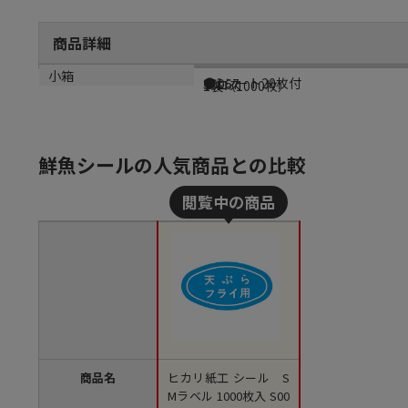
商品詳細
商品説明
メーカー品番
材質
小箱
●1シート20枚付
S0067
グロス
1袋（1000枚）
鮮魚シールの人気商品との比較
商品名
ヒカリ紙工 シール S
Mラベル 1000枚入 S00