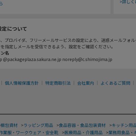
>詳しく
ら
設定について
ル、プロバイダ、フリーメールサービスの設定により、迷惑メールフォル
ンを指定しメールを受信できるよう、設定をご確認ください。
イン名
p @packageplaza.sakura.ne.jp noreply@c.shimojima.jp
個人情報保護方針
特定商取引法
会社案内
よくあるご質問
>
梱包資材
>
ラッピング用品
>
食品容器・食品包装資材
>
キッチン用
作業服・ワークウェア・安全靴
>
医療用品・介護用品
>
業務用食品・