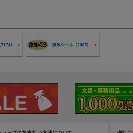
（
7174
）
鮮魚シール（
2087
）
ショップのお支払い方法について
送料に