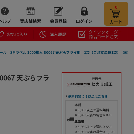
0
ヘルプ
実店舗検索
会員登録
ログイン
カート
クイックオーダー
お気に入り
購入履歴
商品コード注文
ール SMラベル 1000枚入 S0067 天ぷらフライ用 1袋（ご注文単位1袋）【直
0067 天ぷらフラ
発送元
ヒカリ紙工
送料対策に！商品はこちら
本州
￥3,980以上で送料無料
￥3,980未満の場合￥880
北海道
￥3,980以上で送料￥550
￥3,980未満の場合￥1,100