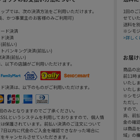
ョップでは、次の決済方法をご利用いただけます。
1回のご
員、かつ事業主のお客様のみご利用可)
せてい
送料を
カード決済
※シモジ
ード決済
>詳しく
(前払い)
トバンキング決済(前払い)
お届け
決済(前払い)
は、以下の店舗がご利用いただけます。
商品の
前11
いたし
ード決済は、以下のものがご利用いただけます。
いたし
※シモジ
ただし
すので
1回のみとなりますのでご了承ください。
尚、前
SSLというシステムを利用しておりますので、個人情
金の確
報は保護されています。前払い決済のご注文について
は商品
り7日以内に代金のご入金を確認できなかった場合に
域」の
文をキャンセルさせていただきます。