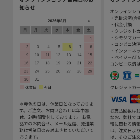
知らせ
オンラインシ
・売掛決済(会
・代金引換
・クレジット
・シモジマカ
・コンビニ決済
・インターネッ
・ペイジーATM
コンビニ決済
クレジットカ
＊赤色の日は、休業日となっておりま
す。ご注文、お問い合わせは年中無
お支払回数は
休、24時間受付しております。 お電
なお、弊社では
話でのお問合せ、メール返信、発送業
報に関わる情
務は営業日のみ対応させていただいて
は、注文日よ
おります。
は、そのご注