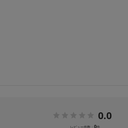
0.0
0
レビュー件数：
件