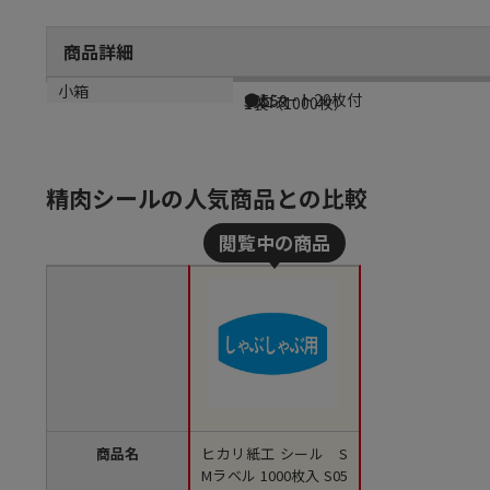
商品詳細
商品説明
メーカー品番
材質
小箱
●1シート20枚付
S0559
グロス
1袋（1000枚）
精肉シールの人気商品との比較
商品名
ヒカリ紙工 シール S
Mラベル 1000枚入 S05