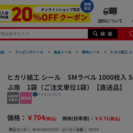
期間
限定
送料について
用品
>
ラッピングシール
>
食品シール
>
精肉シール
>
ヒカリ紙工 シ
ヒカリ紙工 シール SMラベル 1000枚入 S
ぶ用 1袋（ご注文単位1袋）【直送品】
アイコンについて
価格：
￥704
価格(枚単価)：
￥0.71
(税込)
(税込)
商品コード：
4941040205597
メーカー品番：
S0559