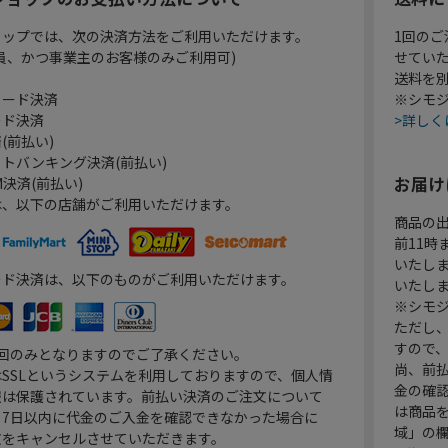
ョップでは、次の決済方法をご利用いただけます。
1回のご
員、かつ事業主のお客様のみご利用可)
せてい
送料を
カード決済
※シモジ
ード決済
>詳しく
(前払い)
トバンキング決済(前払い)
お届け
決済(前払い)
は、以下の店舗がご利用いただけます。
商品の
前11
いたし
ード決済は、以下のものがご利用いただけます。
いたし
※シモジ
ただし
すので
1回のみとなりますのでご了承ください。
尚、前
SSLというシステムを利用しておりますので、個人情
金の確
報は保護されています。前払い決済のご注文について
は商品
り7日以内に代金のご入金を確認できなかった場合に
域」の
文をキャンセルさせていただきます。