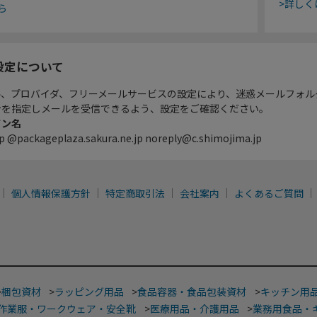
>詳しく
ら
設定について
ル、プロバイダ、フリーメールサービスの設定により、迷惑メールフォル
ンを指定しメールを受信できるよう、設定をご確認ください。
イン名
p @packageplaza.sakura.ne.jp noreply@c.shimojima.jp
個人情報保護方針
特定商取引法
会社案内
よくあるご質問
>
梱包資材
>
ラッピング用品
>
食品容器・食品包装資材
>
キッチン用
作業服・ワークウェア・安全靴
>
医療用品・介護用品
>
業務用食品・