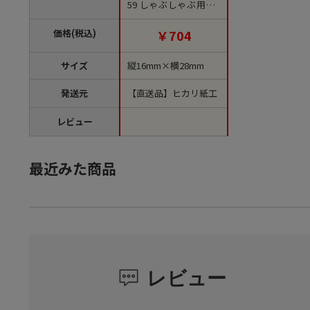
59 しゃぶしゃぶ用 1
袋（ご注文単位1袋）
【直送品】
価格(税込)
￥704
サイズ
縦16mm×横28mm
発送元
【直送品】ヒカリ紙工
レビュー
最近みた商品
レビュー