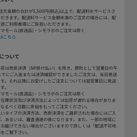
注文金額の合計が5,500円(税込)以上で、配送料をサービスさ
ただきます。配送料サービス金額未満のご注文の場合には、配
別途ご利用者様にご負担いただきます。
マモール(直送品)・シモラボのご注文は除く
はこちら
について
出荷は売掛決済（NP掛け払い）を除き、原則として営業日の午
時までにご入金または決済確認ができましたご注文は、当日発送
ます。それ以降にお受けしたご注文については翌営業日に発送
ます。
マモール(直送品)・シモラボのご注文は除く
、在庫状況及び決済方法によっては出荷が遅れる場合がありま
、なるべく日数に余裕をもってご注文ください。
払いタイプの決済方法、売掛決済をご選択された場合にはご入
認、あるいは、審査通過の後になります。また、一部の地域に
をお届けできない場合がございますので詳しくは「配送不可地
欄をご覧下さい。